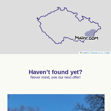
Leaflet
|
© Seznam.cz a.s. a další
Haven’t found yet?
Never mind, see our next offer!