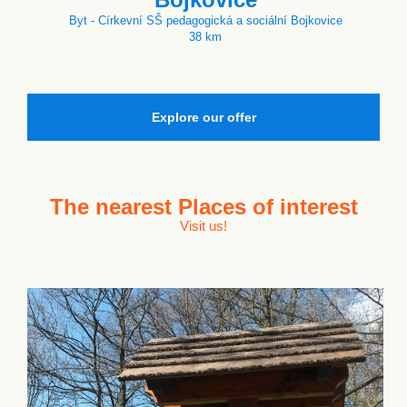
Byt - Církevní SŠ pedagogická a sociální Bojkovice
38 km
Explore our offer
The nearest
Places of interest
Visit us!