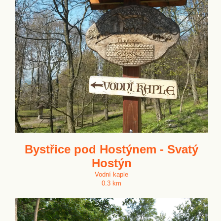
Bystřice pod Hostýnem - Svatý
Hostýn
Vodní kaple
0.3 km