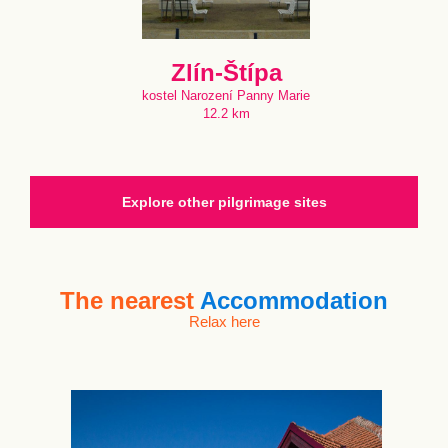
Zlín-Štípa
kostel Narození Panny Marie
12.2 km
Explore other pilgrimage sites
The nearest
Accommodation
Relax here