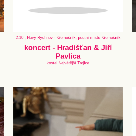
2.10., Nový Rychnov - Křemešník, poutní místo Křemešník
koncert - Hradišťan & Jiří
Pavlica
kostel Největější Trojice