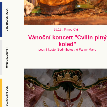
Boże Narodzenie
25.12., Krnov-Cvilín
Vánoční koncert "Cvilín plný
koled"
i Nabożeństwa
poutní kostel Sedmibolestné Panny Marie
Noc Nikodema