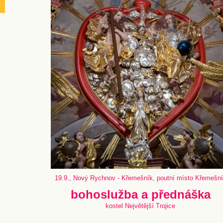
19.9., Nový Rychnov - Křemešník, poutní místo Křemešn
bohoslužba a přednáška
kostel Největější Trojice