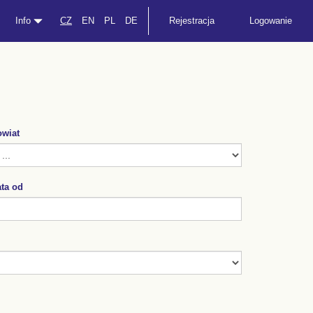
Info
CZ
EN
PL
DE
Rejestracja
Logowanie
wiat
ta od