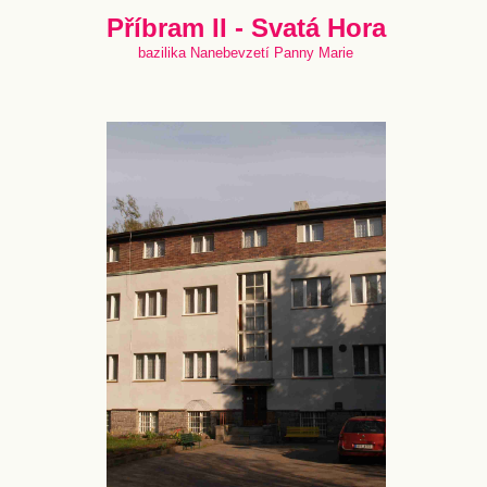
Příbram II - Svatá Hora
bazilika Nanebevzetí Panny Marie