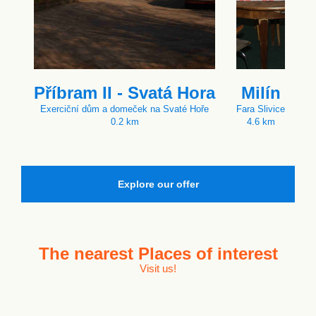
Příbram II - Svatá Hora
Milín
Exerciční dům a domeček na Svaté Hoře
Fara Slivice
0.2 km
4.6 km
Explore our offer
The nearest
Places of interest
Visit us!