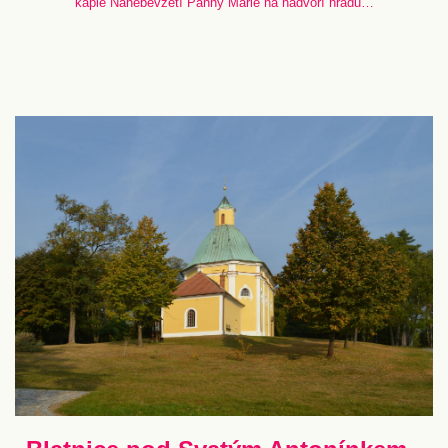
kaple Nanebevzetí Panny Marie na nádvoří hradu…