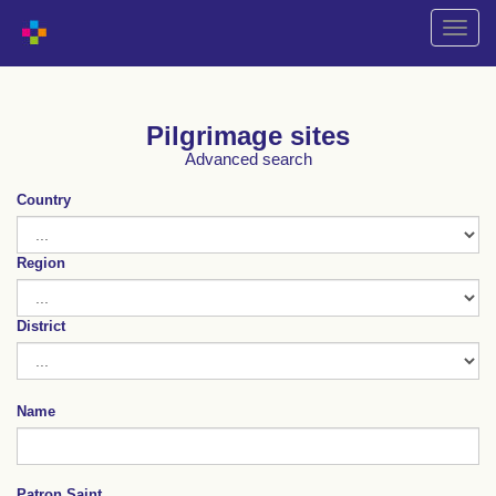
Shift
naviga
Pilgrimage sites
Advanced search
Country
Region
District
Name
Patron Saint