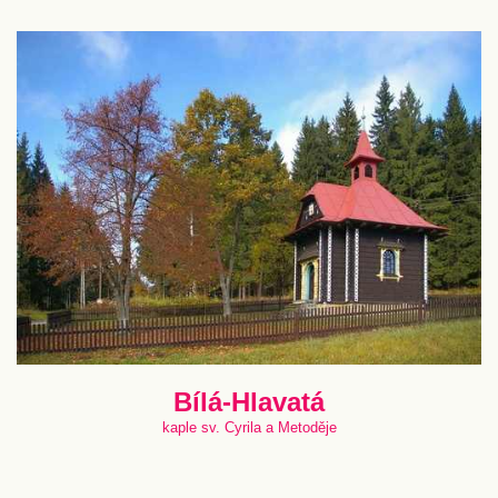
Bílá-Hlavatá
kaple sv. Cyrila a Metoděje