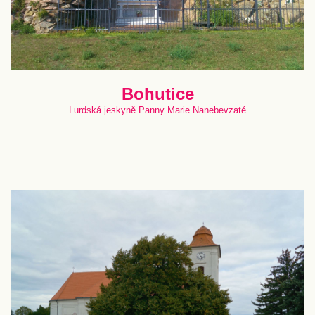
Bohutice
Lurdská jeskyně Panny Marie Nanebevzaté