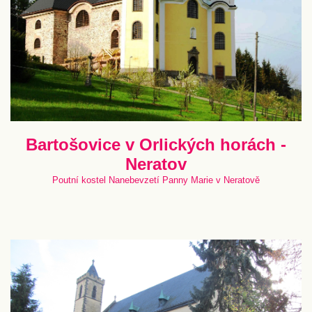
Bartošovice v Orlických horách -
Neratov
Poutní kostel Nanebevzetí Panny Marie v Neratově