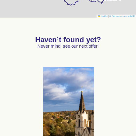
Leaflet
|
© Seznam.cz a.s. a další
Haven’t found yet?
Never mind, see our next offer!