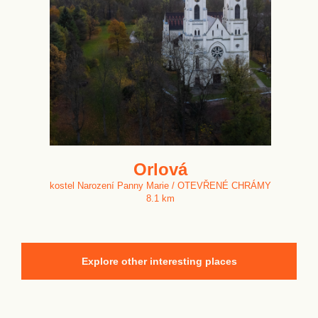
Orlová
kostel Narození Panny Marie / OTEVŘENÉ CHRÁMY
8.1 km
Explore other interesting places