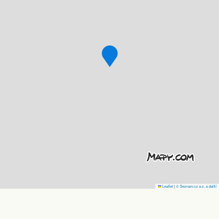
Leaflet
|
© Seznam.cz a.s. a další