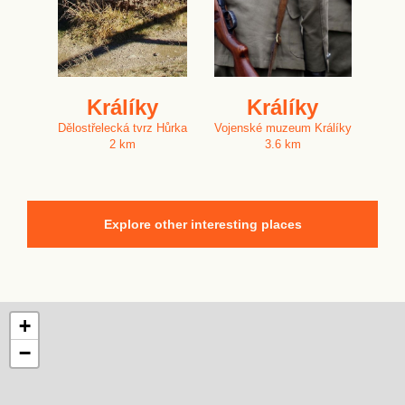
Králíky
Králíky
Dělostřelecká tvrz Hůrka
Vojenské muzeum Králíky
2 km
3.6 km
Explore other interesting places
+
−