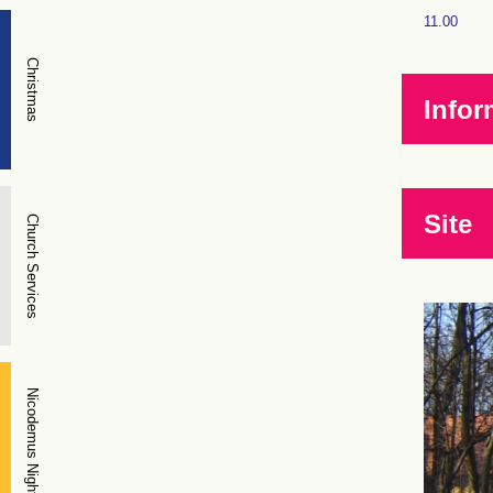
11.00
Christmas
Infor
Site
Church Services
Nicodemus Night