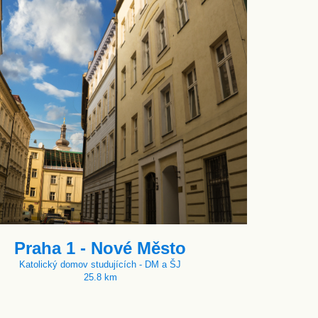
Praha 1 - Nové Město
Katolický domov studujících - DM a ŠJ
25.8 km