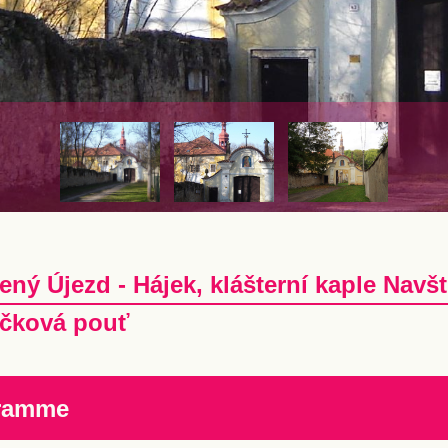
ený Újezd - Hájek, klášterní kaple Navš
čková pouť
ramme