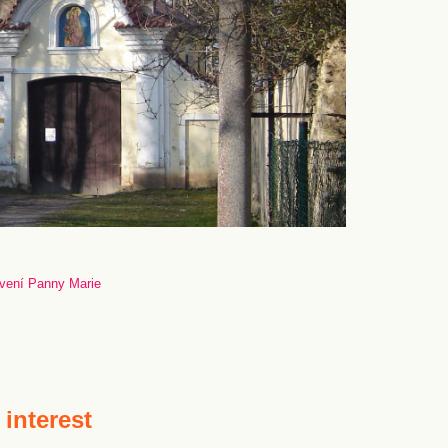
ívení Panny Marie
 interest