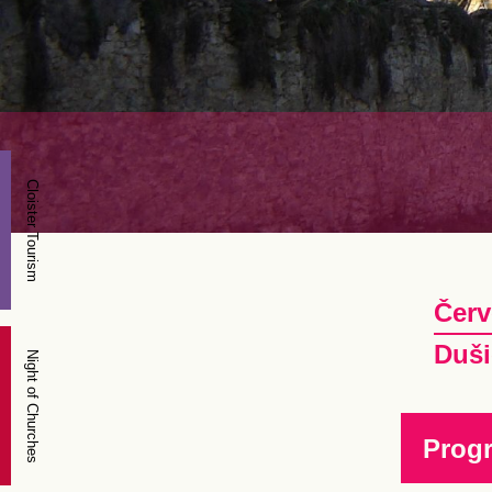
Cloister Tourism
Červ
Duši
Night of Churches
Prog