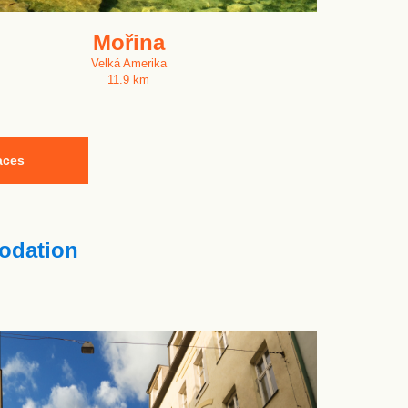
Mořina
Velká Amerika
11.9 km
aces
dation