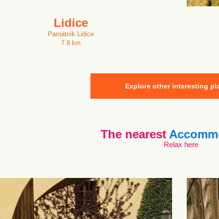
Lidice
Památník Lidice
7.9 km
Explore other interesting pl
The nearest
Accommo
Relax here