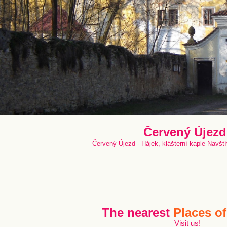
Červený Újezd
Červený Újezd - Hájek, klášterní kaple Navšt
The nearest
Places of
Visit us!