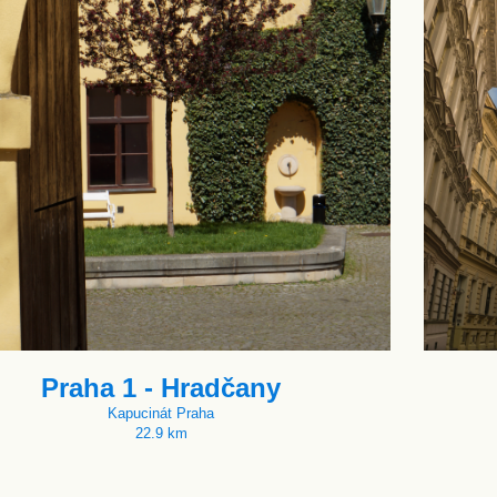
Praha 1 - Hradčany
Kapucinát Praha
22.9 km