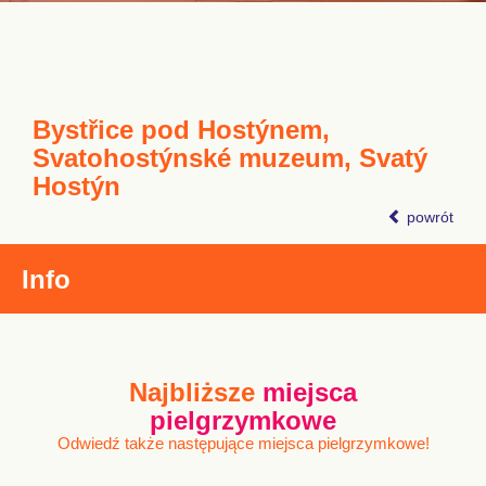
Bystřice pod Hostýnem,
Svatohostýnské muzeum, Svatý
Hostýn
powrót
Info
Najbliższe
miejsca
pielgrzymkowe
Odwiedź także następujące miejsca pielgrzymkowe!