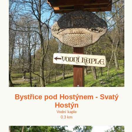
Bystřice pod Hostýnem - Svatý
Hostýn
Vodní kaple
0.3 km