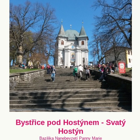
Bystřice pod Hostýnem - Svatý
Hostýn
Bazilika Nanebevzetí Panny Marie