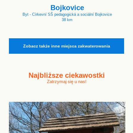
Bojkovice
Byt - Církevní SŠ pedagogická a sociální Bojkovice
38 km
Zobacz także inne miejsca zakwaterowania
Najbliższe
ciekawostki
Zatrzymaj się u nas!