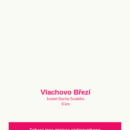
Vlachovo Březí
kostel Ducha Svatého
9 km
Zobacz inne miejsca pielgrzymkowe