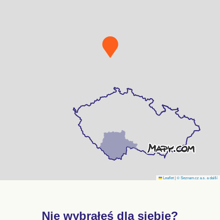
Leaflet
|
© Seznam.cz a.s. a další
Nie wybrałeś dla siebie?