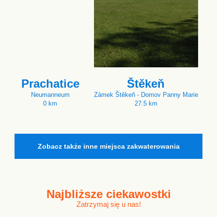
Prachatice
Štěkeň
Neumanneum
Zámek Štěkeň - Domov Panny Marie
0 km
27.5 km
Zobacz także inne miejsca zakwaterowania
Najbliższe
ciekawostki
Zatrzymaj się u nas!