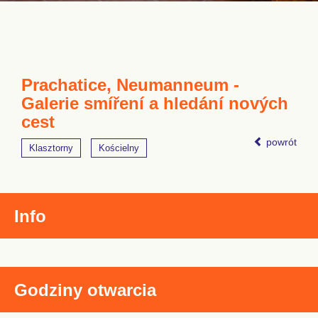
Prachatice, Neumanneum -
Galerie smíření a hledání nových
cest
powrót
Klasztorny
Kościelny
Info
Godziny otwarcia