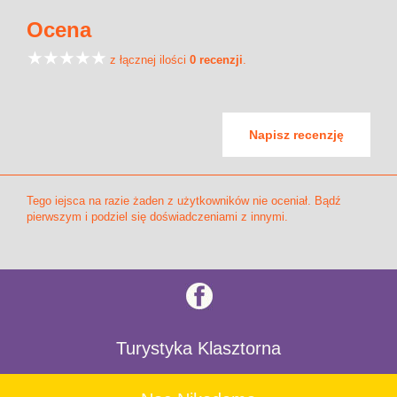
Ocena
z łącznej ilości
0 recenzji
.
Napisz recenzję
Tego iejsca na razie żaden z użytkowników nie oceniał. Bądź
pierwszym i podziel się doświadczeniami z innymi.
Turystyka Klasztorna