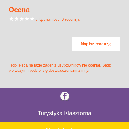
Ocena
z łącznej ilości
0 recenzji
.
Napisz recenzję
Tego iejsca na razie żaden z użytkowników nie oceniał. Bądź
pierwszym i podziel się doświadczeniami z innymi.
Turystyka Klasztorna