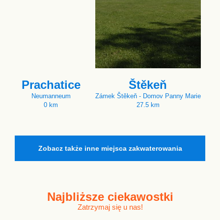
Prachatice
Štěkeň
Neumanneum
Zámek Štěkeň - Domov Panny Marie
0 km
27.5 km
Zobacz także inne miejsca zakwaterowania
Najbliższe
ciekawostki
Zatrzymaj się u nas!