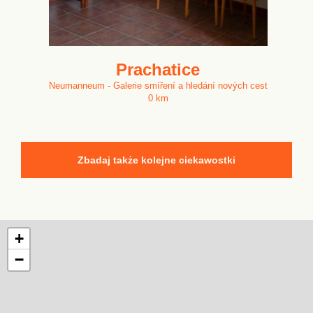
Prachatice
Neumanneum - Galerie smíření a hledání nových cest
0 km
Zbadaj także kolejne ciekawostki
+
−