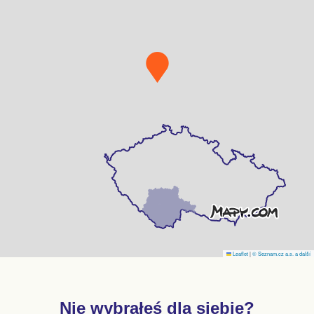
Leaflet
|
© Seznam.cz a.s. a další
Nie wybrałeś dla siebie?