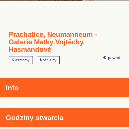
Prachatice, Neumanneum -
Galerie Matky Vojtěchy
Hasmandové
powrót
Klasztorny
Kościelny
Info
Godziny otwarcia