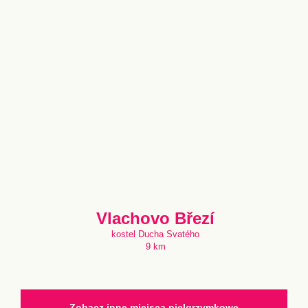
Vlachovo Březí
kostel Ducha Svatého
9 km
Zobacz inne miejsca pielgrzymkowe