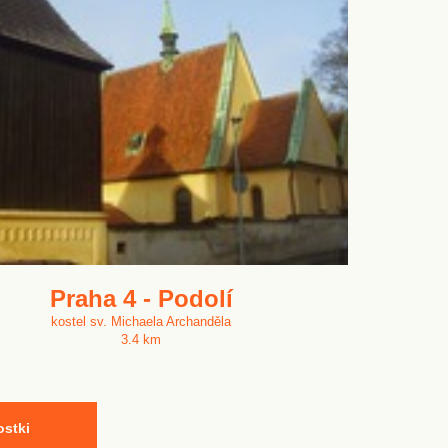
Praha 4 - Podolí
kostel sv. Michaela Archanděla
3.4 km
ostki