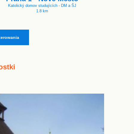
Katolický domov studujících - DM a ŠJ
1.8 km
terowania
ostki