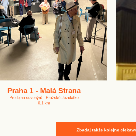
Praha 1 - Malá Strana
Prodejna suvenýrů - Pražské Jezulátko
0.1 km
Zbadaj także kolejne ciekaw