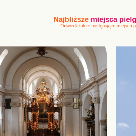
Najbliższe
miejsca pie
Odwiedź także następujące miejsca 