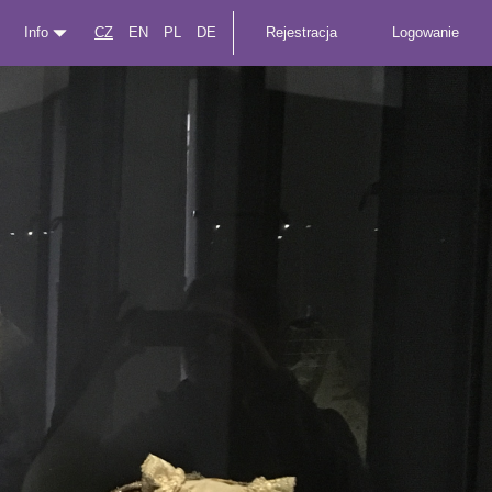
Info
CZ
EN
PL
DE
Rejestracja
Logowanie