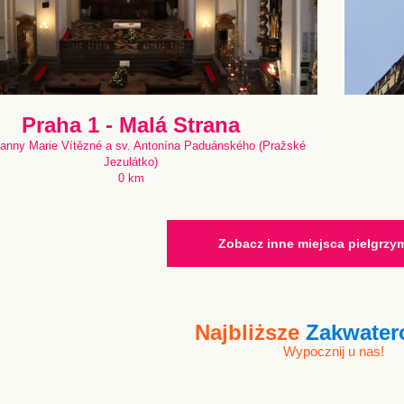
Praha 1 - Malá Strana
Panny Marie Vítězné a sv. Antonína Paduánského (Pražské
Jezulátko)
0 km
Zobacz inne miejsca pielgrz
Najbliższe
Zakwater
Wypocznij u nas!