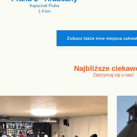
Kapucinát Praha
1.4 km
Zobacz także inne miejsca zakwa
Najbliższe
ciekaw
Zatrzymaj się u nas!