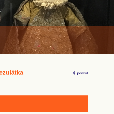
ezulátka
powrót