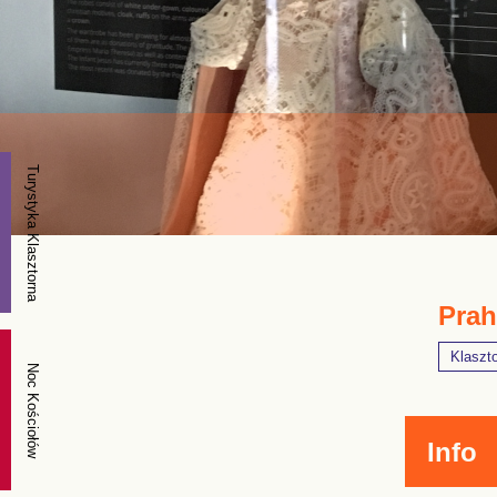
Turystyka Klasztorna
Prah
Klaszt
Noc Kościołów
Info