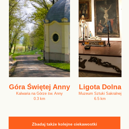
Góra Świętej Anny
Ligota Dolna
Kalwaria na Górze św. Anny
Muzeum Sztuki Sakralnej
0.3 km
6.5 km
Zbadaj także kolejne ciekawostki