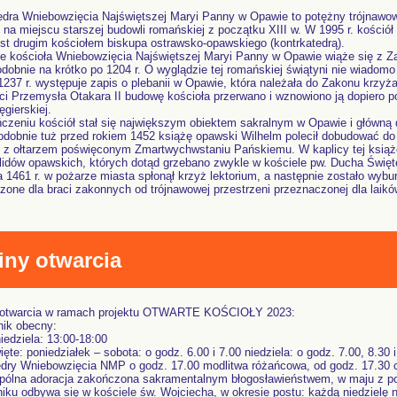
edra Wniebowzięcia Najświętszej Maryi Panny w Opawie to potężny trójnawo
na miejscu starszej budowli romańskiej z początku XIII w. W 1995 r. kościół
jest drugim kościołem biskupa ostrawsko-opawskiego (kontrkatedrą).
e kościoła Wniebowzięcia Najświętszej Maryi Panny w Opawie wiąże się z 
dobnie na krótko po 1204 r. O wyglądzie tej romańskiej świątyni nie wiadom
1237 r. występuje zapis o plebanii w Opawie, która należała do Zakonu krzyż
ci Przemysła Otakara II budowę kościoła przerwano i wznowiono ją dopiero p
ęgierskiej.
czeniu kościół stał się największym obiektem sakralnym w Opawie i główną 
dobnie tuż przed rokiem 1452 książę opawski Wilhelm polecił dobudować do 
 z ołtarzem poświęconym Zmartwychwstaniu Pańskiemu. W kaplicy tej książ
idów opawskich, których dotąd grzebano zwykle w kościele pw. Ducha Świę
a 1461 r. w pożarze miasta spłonął krzyż lektorium, a następnie zostało wybu
zone dla braci zakonnych od trójnawowej przestrzeni przeznaczonej dla laików
ny otwarcia
 otwarcia w ramach projektu OTWARTE KOŚCIOŁY 2023:
ik obecny:
niedziela: 13:00-18:00
te: poniedziałek – sobota: o godz. 6.00 i 7.00 niedziela: o godz. 7.00, 8.30
edry Wniebowzięcia NMP o godz. 17.00 modlitwa różańcowa, od godz. 17.30 
pólna adoracja zakończona sakramentalnym błogosławieństwem, w maju z p
niku odbywa się w kościele św. Wojciecha, w okresie postu: każdą niedzielę 