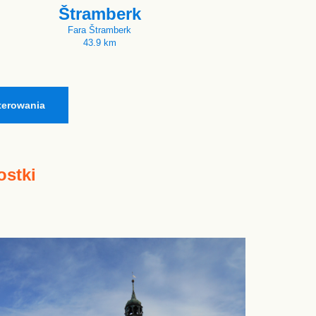
Štramberk
Fara Štramberk
43.9 km
terowania
ostki