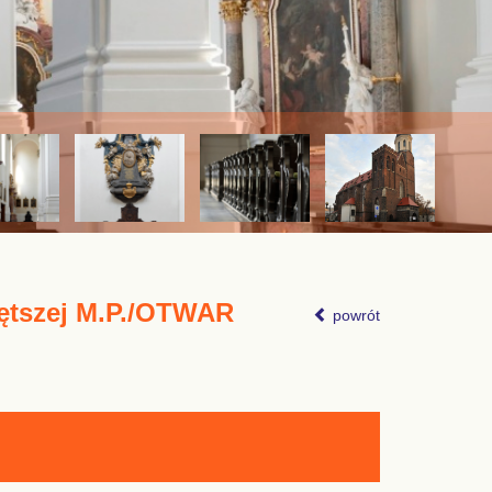
ętszej M.P./OTWAR
powrót