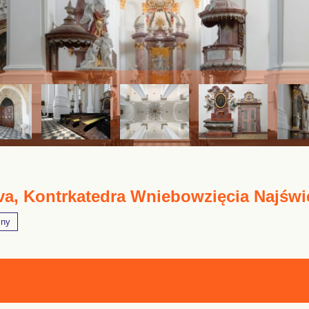
a, Kontrkatedra Wniebowzięcia Najświ
lny