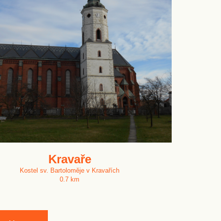
Kravaře
Kostel sv. Bartoloměje v Kravařích
0.7 km