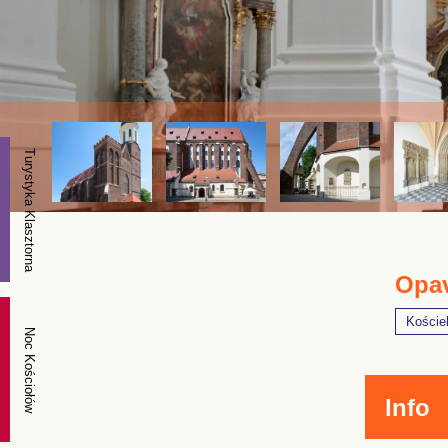
Turystyka Klasztorna
Opav
Koście
Noc Kościołów
Info