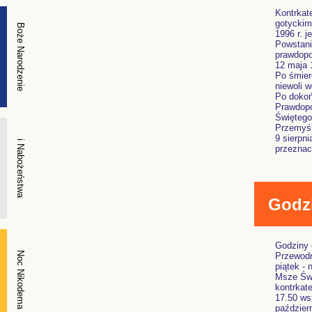
Kontrkat
gotyckim 
Boże Narodzenie
1996 r. 
Powstani
prawdopo
12 maja 
Po śmier
niewoli w
Po dokoń
Prawdopo
Świętego
Przemyśl
9 sierpni
i Nabożeństwa
przeznac
Godzi
Godziny
Noc Nikodema
Przewodn
piątek - 
Msze Świę
kontrkat
17.50 ws
paździer