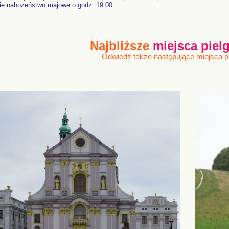
ie nabożeństwo majowe o godz. 19.00
Najbliższe
miejsca pie
Odwiedź także następujące miejsca 