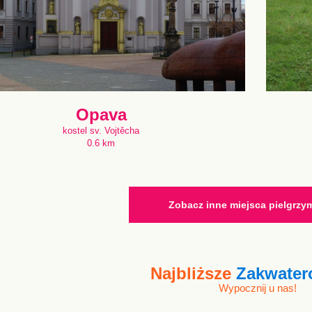
Opava
kostel sv. Vojtěcha
0.6 km
Zobacz inne miejsca pielgrz
Najbliższe
Zakwater
Wypocznij u nas!