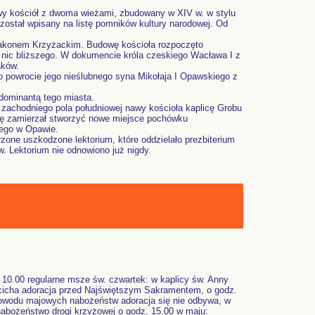
wy kościół z dwoma wieżami, zbudowany w XIV w. w stylu
 został wpisany na listę pomników kultury narodowej. Od
Zakonem Krzyżackim. Budowę kościoła rozpoczęto
o nic bliższego. W dokumencie króla czeskiego Wacława I z
aków.
o powrocie jego nieślubnego syna Mikołaja I Opawskiego z
dominantą tego miasta.
zachodniego pola południowej nawy kościoła kaplicę Grobu
ę zamierzał stworzyć nowe miejsce pochówku
tego w Opawie.
rzone uszkodzone lektorium, które oddzielało prezbiterium
. Lektorium nie odnowiono już nigdy.
 i 10.00 regularne msze św. czwartek: w kaplicy św. Anny
cicha adoracja przed Najświętszym Sakramentem, o godz.
owodu majowych nabożeństw adoracja się nie odbywa, w
nabożeństwo drogi krzyżowej o godz. 15.00 w maju: