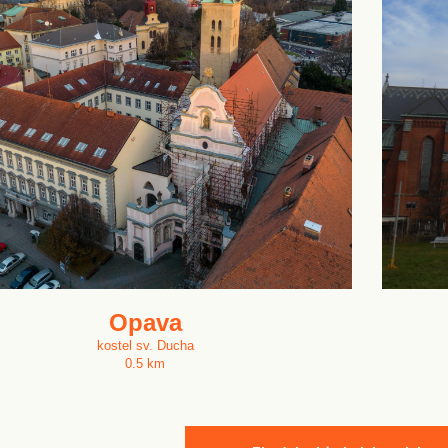
Opava
kostel sv. Ducha
0.5 km