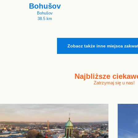
Bohušov
Bohušov
38.5 km
Zobacz także inne miejsca zakwa
Najbliższe
ciekaw
Zatrzymaj się u nas!