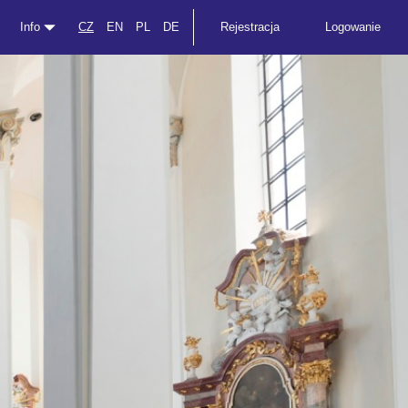
Info
CZ
EN
PL
DE
Rejestracja
Logowanie