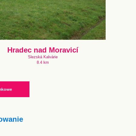
Hradec nad Moravicí
Slezská Kalvárie
8.4 km
ymkowe
owanie