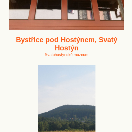
Bystřice pod Hostýnem, Svatý
Hostýn
Svatohostýnské muzeum