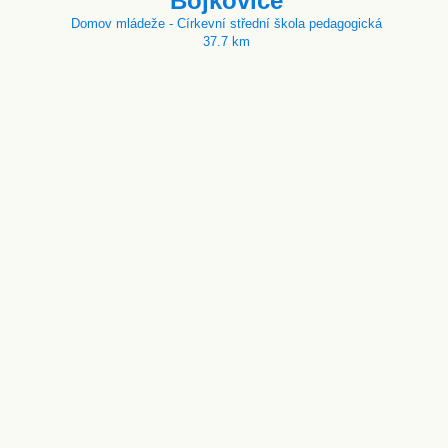
Bojkovice
Domov mládeže - Církevní střední škola pedagogická
37.7 km