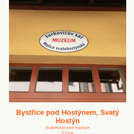
Bystřice pod Hostýnem, Svatý
Hostýn
Svatohostýnské muzeum
0.5 km