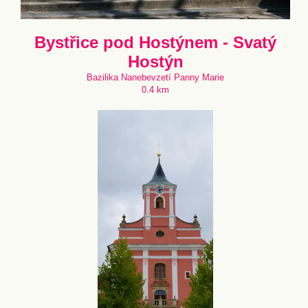
Bystřice pod Hostýnem - Svatý
Hostýn
Bazilika Nanebevzetí Panny Marie
0.4 km