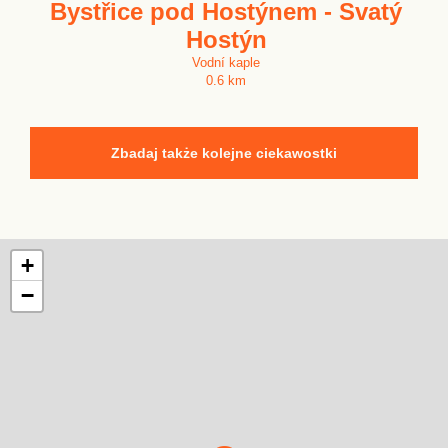
Bystřice pod Hostýnem - Svatý
Hostýn
Vodní kaple
0.6 km
Zbadaj także kolejne ciekawostki
+
−