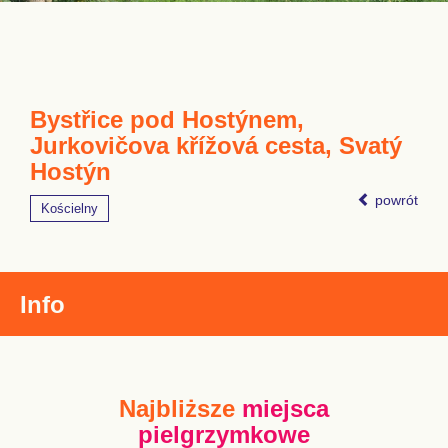
Bystřice pod Hostýnem,
Jurkovičova křížová cesta, Svatý
Hostýn
powrót
Kościelny
Info
Najbliższe
miejsca
pielgrzymkowe