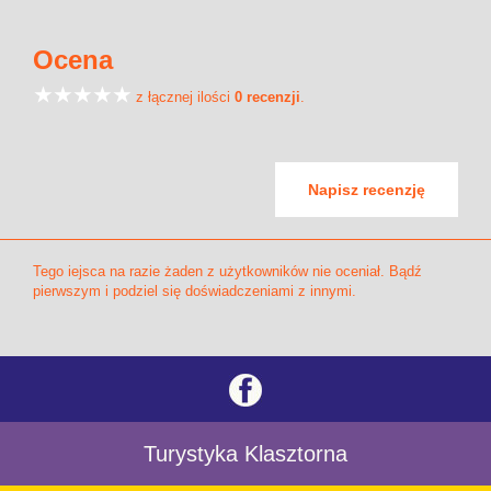
Ocena
z łącznej ilości
0 recenzji
.
Napisz recenzję
Tego iejsca na razie żaden z użytkowników nie oceniał. Bądź
pierwszym i podziel się doświadczeniami z innymi.
Turystyka Klasztorna