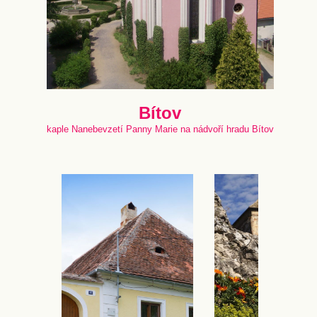
Bítov
kaple Nanebevzetí Panny Marie na nádvoří hradu Bítov