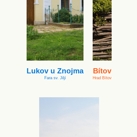
Lukov u Znojma
Bítov
Fara sv. Jiljí
Hrad Bítov