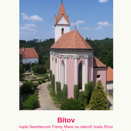
Bítov
kaple Nanebevzetí Panny Marie na nádvoří hradu Bítov