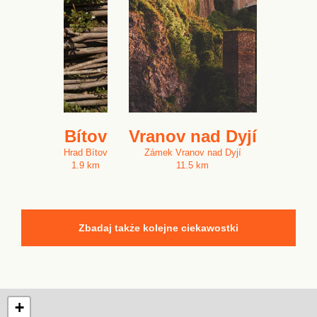
Bítov
Vranov nad Dyjí
Hrad Bítov
Zámek Vranov nad Dyjí
1.9 km
11.5 km
Zbadaj także kolejne ciekawostki
+