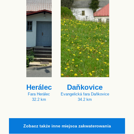
Herálec
Daňkovice
Fara Herálec
Evangelická fara Daňkovice
32.2 km
34.2 km
Zobacz także inne miejsca zakwaterowania