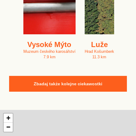
Vysoké Mýto
Luže
Muzeum českého karosářství
Hrad Košumberk
7.9 km
11.3 km
Zbadaj także kolejne ciekawostki
+
−