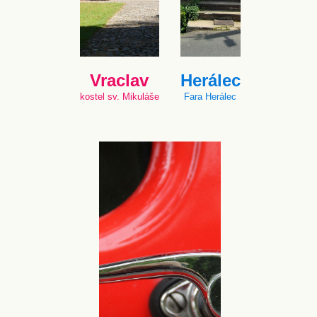
Vraclav
Herálec
kostel sv. Mikuláše
Fara Herálec