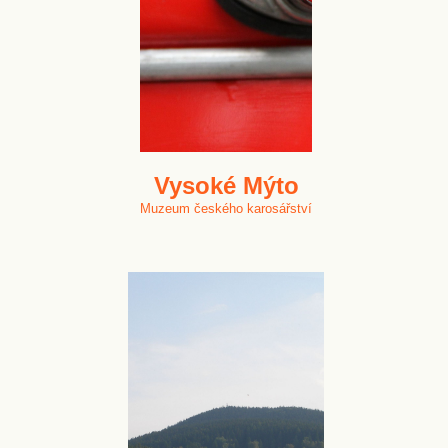
Vysoké Mýto
Muzeum českého karosářství