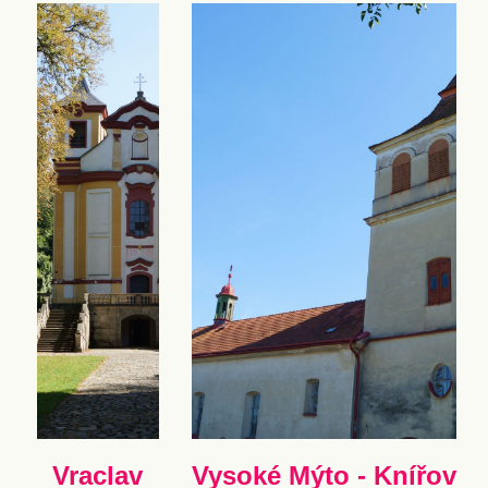
Vraclav
Vysoké Mýto - Knířov