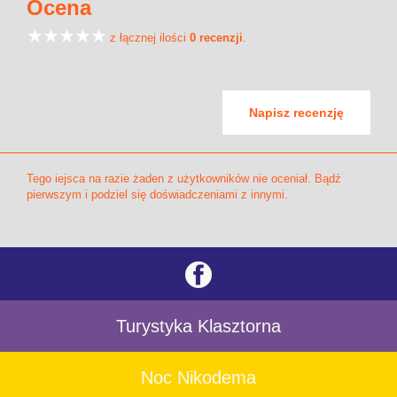
Ocena
z łącznej ilości
0 recenzji
.
Napisz recenzję
Tego iejsca na razie żaden z użytkowników nie oceniał. Bądź
pierwszym i podziel się doświadczeniami z innymi.
Turystyka Klasztorna
Noc Nikodema