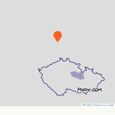
Leaflet
|
© Seznam.cz a.s. a další