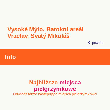
Vysoké Mýto, Barokní areál
Vraclav, Svatý Mikuláš
powrót
Info
Najbliższe
miejsca
pielgrzymkowe
Odwiedź także następujące miejsca pielgrzymkowe!