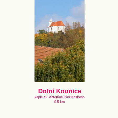
Dolní Kounice
kaple sv. Antonína Paduánského
0.5 km