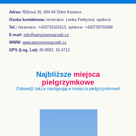
Adres:
Růžová 26, 664 64 Dolní Kounice
Osoba kontaktowa:
rezervace: Lenka Ferbyová, správce:
Tel.:
rezervace: +420733161613, správce: +420739702668
E-mail:
info@penzionrosacoeli.cz
WWW:
www.penzionrosacoeli.cz
GPS (Lng, Lat):
49.0693, 16.4713
Najbliższe
miejsca
pielgrzymkowe
Odwiedź także następujące miejsca pielgrzymkowe!