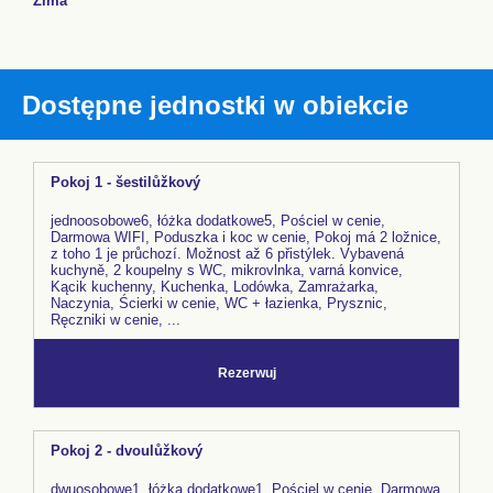
Zima
Dostępne jednostki w obiekcie
Pokoj 1 - šestilůžkový
jednoosobowe6, łóżka dodatkowe5, Pościel w cenie,
Darmowa WIFI, Poduszka i koc w cenie, Pokoj má 2 ložnice,
z toho 1 je průchozí. Možnost až 6 přistýlek. Vybavená
kuchyně, 2 koupelny s WC, mikrovlnka, varná konvice,
Kącik kuchenny, Kuchenka, Lodówka, Zamrażarka,
Naczynia, Ścierki w cenie, WC + łazienka, Prysznic,
Ręczniki w cenie, ...
Rezerwuj
Pokoj 2 - dvoulůžkový
dwuosobowe1, łóżka dodatkowe1, Pościel w cenie, Darmowa