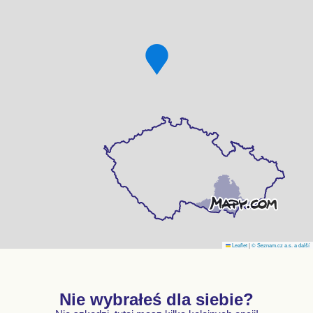
Leaflet
|
© Seznam.cz a.s. a další
Nie wybrałeś dla siebie?