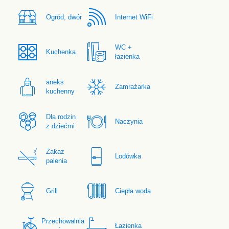
Ogród, dwór
Internet WiFi
WC +
Kuchenka
łazienka
aneks
Zamrażarka
kuchenny
Dla rodzin
Naczynia
z dziećmi
Zakaz
Lodówka
palenia
Grill
Ciepła woda
Przechowalnia
Łazienka