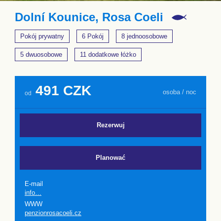
Dolní Kounice, Rosa Coeli
Pokój prywatny
6 Pokój
8 jednoosobowe
5 dwuosobowe
11 dodatkowe łóżko
491 CZK
osoba / noc
od
Rezerwuj
Planować
E-mail
info…
WWW
penzionrosacoeli.cz