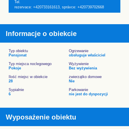
Tel.
rezervace: +420733161613, správce: +420739702668
Informacje o obiekcie
Typ obiektu
Ogrzewanie
Pensjonat
obsługuje właściciel
Typ miejsca noclegowego
Wyżywienie
Pokoje
Bez wyżywienia
Ilość miejsc w obiekcie
zwierzątko domowe
28
Nie
Sypialnie
Parkowanie
6
nie jest do dyspozycji
Wyposażenie obiektu