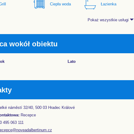
Grill
Ciepła woda
Łazienka
Pokaż wszystkie usługi
ca wokół obiektu
rok
Lato
akty
lké náměstí 32/40, 500 03 Hradec Králové
ontaktowa:
Recepce
 495 063 111
recepce@noveadalbertinum.cz