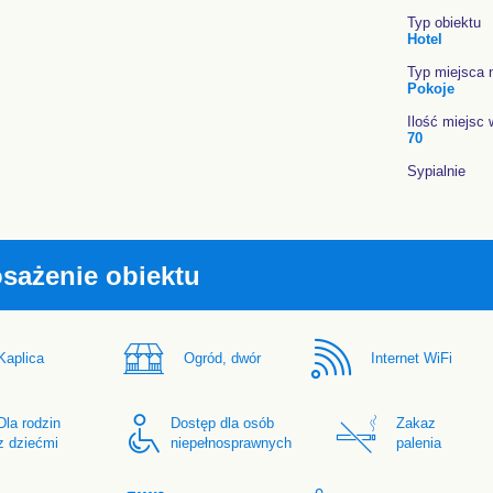
Typ obiektu
Hotel
Typ miejsca 
Pokoje
Ilość miejsc 
70
Sypialnie
sażenie obiektu
Kaplica
Ogród, dwór
Internet WiFi
Dla rodzin
Dostęp dla osób
Zakaz
z dziećmi
niepełnosprawnych
palenia