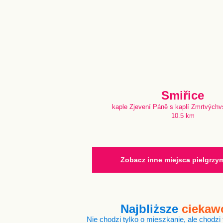
Smiřice
kaple Zjevení Páně s kaplí Zmrtvýchv
10.5 km
Zobacz inne miejsca pielgrz
Najbliższe
ciekaw
Nie chodzi tylko o mieszkanie, ale chodzi