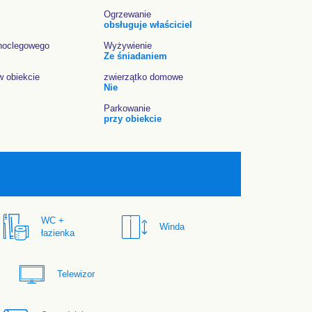
Ogrzewanie
obsługuje właściciel
noclegowego
Wyżywienie
Ze śniadaniem
w obiekcie
zwierzątko domowe
Nie
Parkowanie
przy obiekcie
WC +
Winda
łazienka
Telewizor