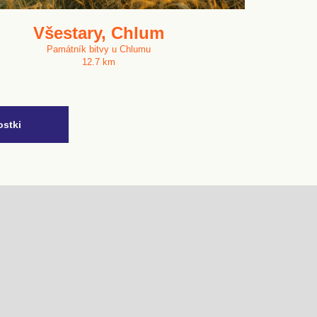
Všestary, Chlum
Památník bitvy u Chlumu
12.7 km
ostki