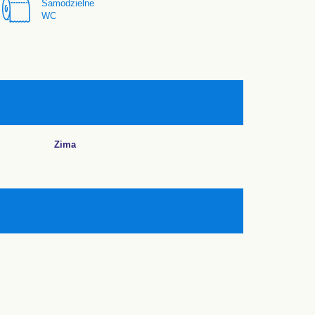
Samodzielne
WC
Zima