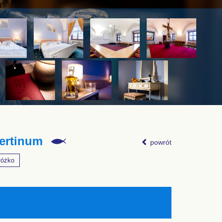
bertinum
powrót
łóżko