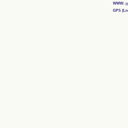
WWW:
w
GPS (Lng