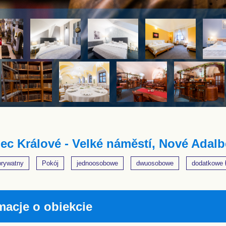
ec Králové - Velké náměstí, Nové Adal
prywatny
Pokój
jednoosobowe
dwuosobowe
dodatkowe 
macje o obiekcie