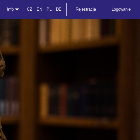
Info
CZ
EN
PL
DE
Rejestracja
Logowanie