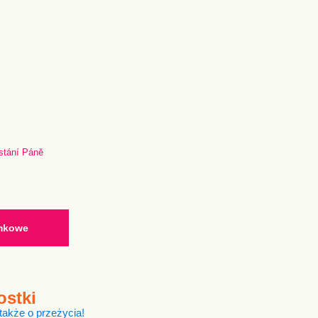
stání Páně
ymkowe
ostki
 także o przeżycia!