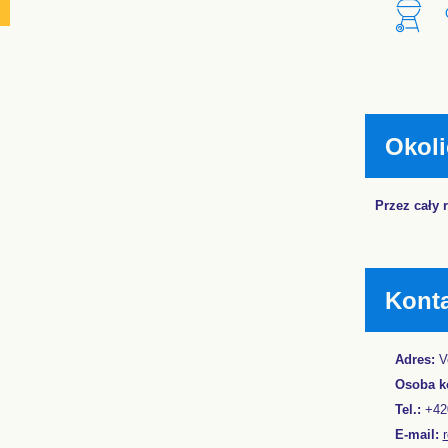
Okoli
Przez cały 
Kont
Adres:
Ve
Osoba k
Tel.:
+420
E-mail: