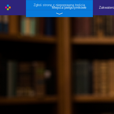
Zgłoś stronę z niepoprawną treścią
Miejsca pielgrzymkowe
Zakwater