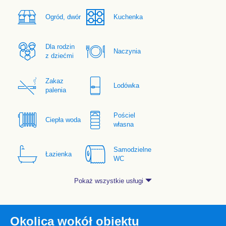
Ogród, dwór
Kuchenka
Dla rodzin
Naczynia
z dziećmi
Zakaz
Lodówka
palenia
Pościel
Ciepła woda
własna
Samodzielne
Łazienka
WC
Pokaż wszystkie usługi
Okolica wokół obiektu