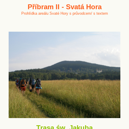
Příbram II - Svatá Hora
Prohlídka areálu Svaté Hory s průvodcem/ s textem
Trasa św. Jakuba