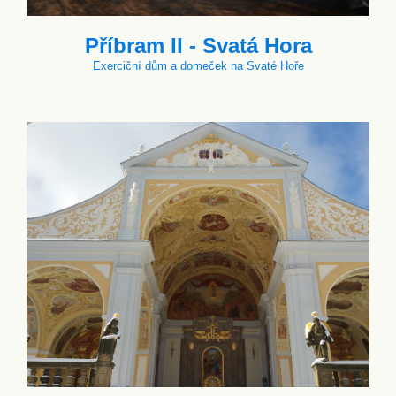
Příbram II - Svatá Hora
Exerciční dům a domeček na Svaté Hoře