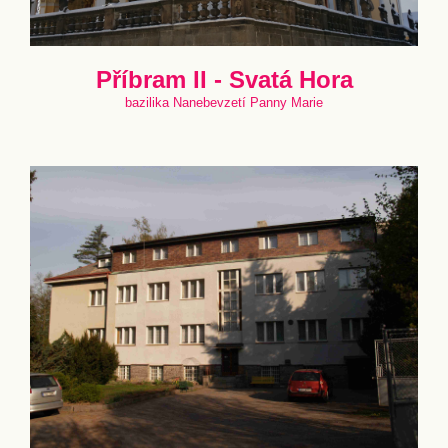
Příbram II - Svatá Hora
bazilika Nanebevzetí Panny Marie