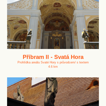
Příbram II - Svatá Hora
Prohlídka areálu Svaté Hory s průvodcem/ s textem
4.6 km