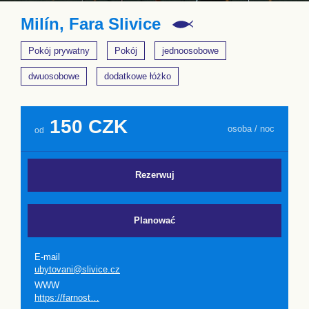
Milín, Fara Slivice
Pokój prywatny
Pokój
jednoosobowe
dwuosobowe
dodatkowe łóżko
150 CZK
osoba / noc
od
Rezerwuj
Planować
E-mail
ubytovani@slivice.cz
WWW
https://farnost…