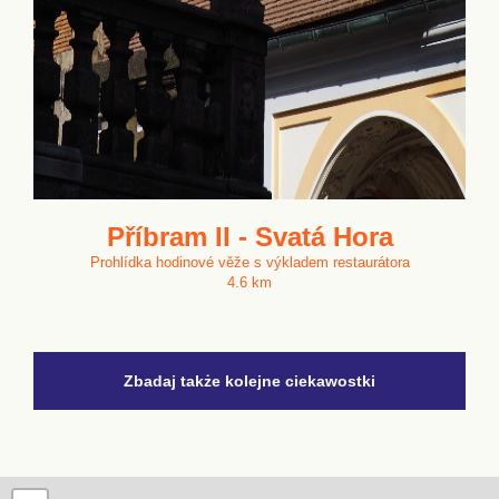
Příbram II - Svatá Hora
Prohlídka hodinové věže s výkladem restaurátora
4.6 km
Zbadaj także kolejne ciekawostki