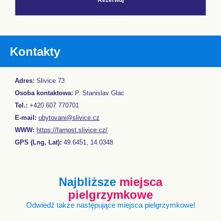
Rezerwuj
Kontakty
Adres:
Slivice 73
Osoba kontaktowa:
P. Stanislav Glac
Tel.:
+420 607 770701
E-mail:
ubytovani@slivice.cz
WWW:
https://farnost.slivice.cz/
GPS (Lng, Lat):
49.6451, 14.0348
Najbliższe
miejsca
pielgrzymkowe
Odwiedź także następujące miejsca pielgrzymkowe!