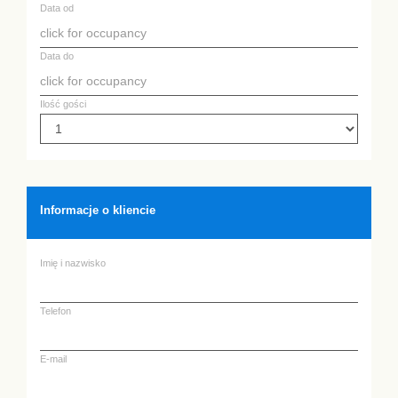
Data od
Data do
Ilość gości
Informacje o kliencie
Imię i nazwisko
Telefon
E-mail