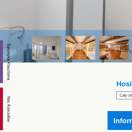
Turystyka Klasztorna
Hosí
Cały ob
Noc Kościołów
Infor