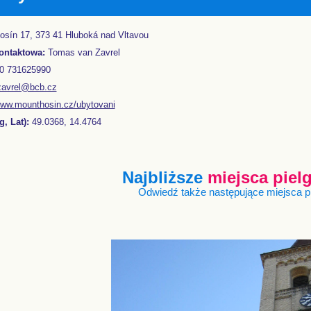
sín 17, 373 41 Hluboká nad Vltavou
ontaktowa:
Tomas van Zavrel
0 731625990
zavrel@bcb.cz
ww.mounthosin.cz/ubytovani
, Lat):
49.0368, 14.4764
Najbliższe
miejsca pie
Odwiedź także następujące miejsca 