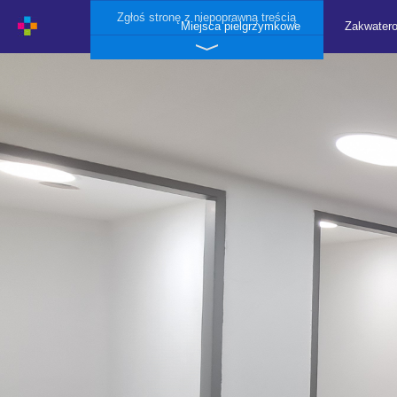
Zgłoś stronę z niepoprawną treścią
Miejsca pielgrzymkowe
Zakwater