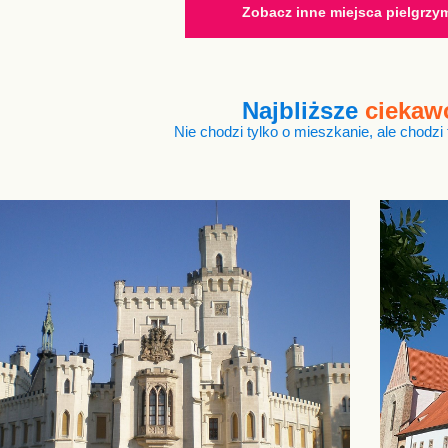
Zobacz inne miejsca pielgrz
Najbliższe
ciekaw
Nie chodzi tylko o mieszkanie, ale chodzi