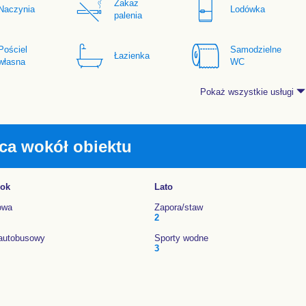
Zakaz
Naczynia
Lodówka
palenia
Pościel
Samodzielne
Łazienka
własna
WC
Pokaż wszystkie usługi
ca wokół obiektu
rok
Lato
owa
Zapora/staw
2
autobusowy
Sporty wodne
3