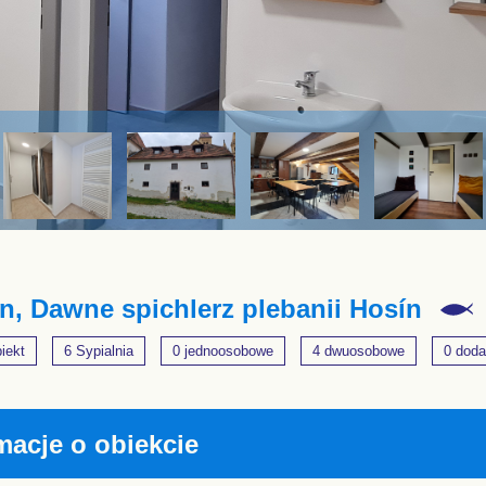
n, Dawne spichlerz plebanii Hosín
iekt
6 Sypialnia
0 jednoosobowe
4 dwuosobowe
0 doda
macje o obiekcie