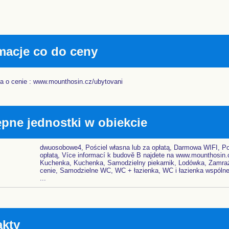
macje co do ceny
ja o cenie : www.mounthosin.cz/ubytovani
pne jednostki w obiekcie
dwuosobowe4, Pościel własna lub za opłatą, Darmowa WIFI, Po
opłatą, Více informací k budově B najdete na www.mounthosin.
Kuchenka, Kuchenka, Samodzielny piekarnik, Lodówka, Zamraż
cenie, Samodzielne WC, WC + łazienka, WC i łazienka wspólne,
...
akty