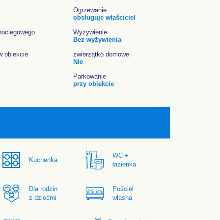
Ogrzewanie
obsługuje właściciel
noclegowego
Wyżywienie
Bez wyżywienia
w obiekcie
zwierzątko domowe
Nie
Parkowanie
przy obiekcie
WC +
Kuchenka
łazienka
Dla rodzin
Pościel
z dziećmi
własna