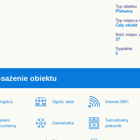
Typ obiektu
Plebania
Typ miejsca 
Cały obiekt
Ilość miejsc 
27
Sypialnie
6
sażenie obiektu
Kaplica
Ogród, dwór
Internet WiFi
aneks
Samodzielny
Zamrażarka
kuchenny
piekarnik