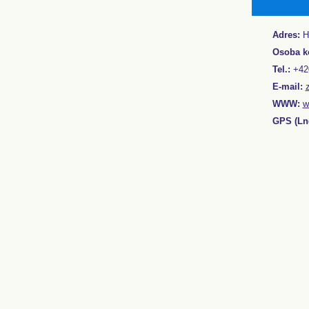
Adres:
Ho
Osoba k
Tel.:
+42
E-mail:
WWW:
w
GPS (Lng