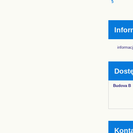
5
Infor
informac
Dostę
Budova B
Kont