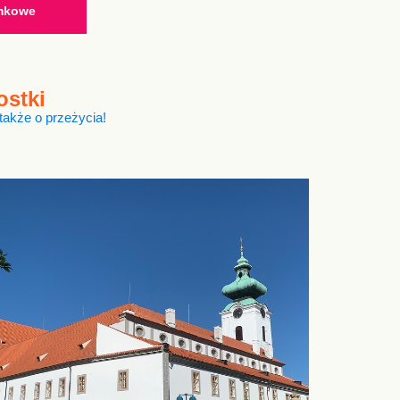
ymkowe
ostki
 także o przeżycia!