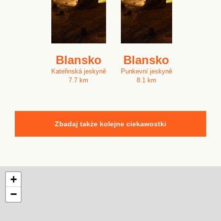
Blansko
Blansko
Kateřinská jeskyně
Punkevní jeskyně
7.7 km
8.1 km
Zbadaj także kolejne ciekawostki
+
−