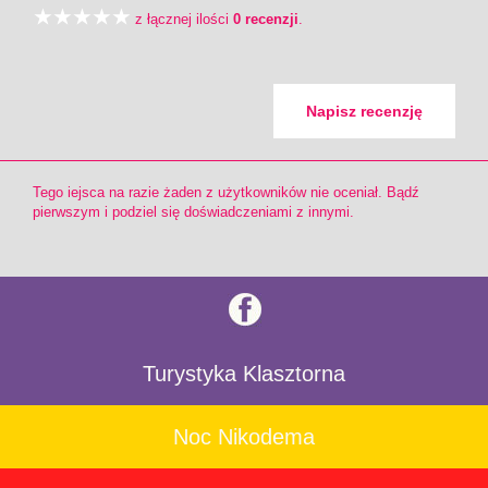
z łącznej ilości
0 recenzji
.
Napisz recenzję
Tego iejsca na razie żaden z użytkowników nie oceniał. Bądź
pierwszym i podziel się doświadczeniami z innymi.
Turystyka Klasztorna
Noc Nikodema