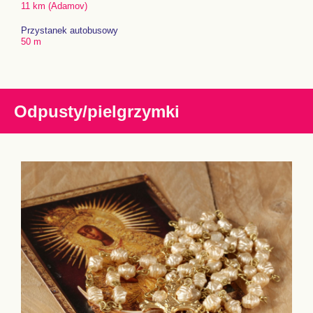
11 km (Adamov)
Przystanek autobusowy
50 m
Odpusty/pielgrzymki