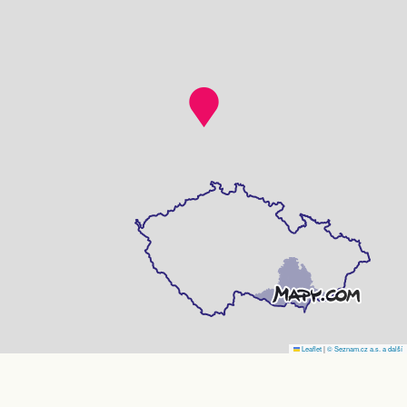
Leaflet
|
© Seznam.cz a.s. a další