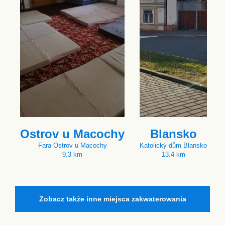
Ostrov u Macochy
Blansko
Fara Ostrov u Macochy
Katolický dům Blansko
9.3 km
13.4 km
Zobacz także inne miejsca zakwaterowania