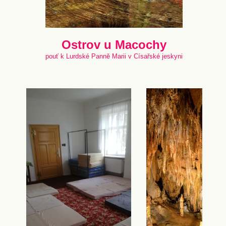
Ostrov u Macochy
pouť k Lurdské Panně Marii v Císařské jeskyni