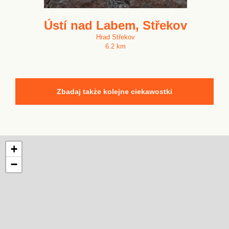
Ústí nad Labem, Střekov
Hrad Střekov
6.2 km
Zbadaj także kolejne ciekawostki
+
−