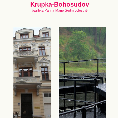
Krupka-Bohosudov
bazilika Panny Marie Sedmibolestné