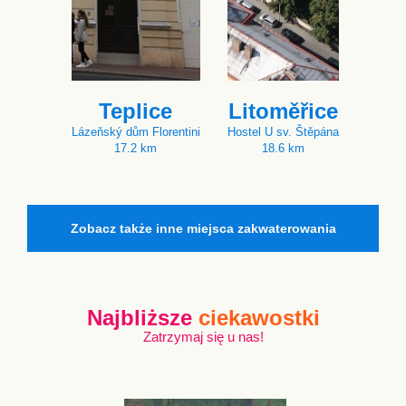
Teplice
Litoměřice
Lázeňský dům Florentini
Hostel U sv. Štěpána
17.2 km
18.6 km
Zobacz także inne miejsca zakwaterowania
Najbliższe
ciekawostki
Zatrzymaj się u nas!