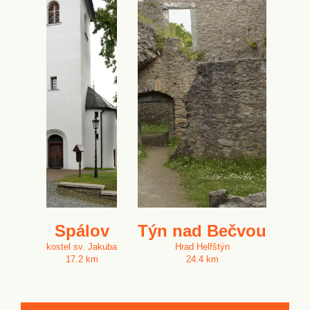
Spálov
Týn nad Bečvou
kostel sv. Jakuba
Hrad Helfštýn
17.2 km
24.4 km