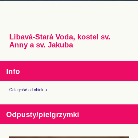
Libavá-Stará Voda, kostel sv.
Anny a sv. Jakuba
Info
Odległość od obiektu
Odpusty/pielgrzymki