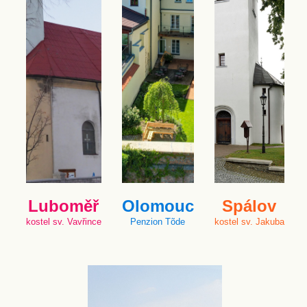
Luboměř
Olomouc
Spálov
kostel sv. Vavřince
Penzion Tõde
kostel sv. Jakuba