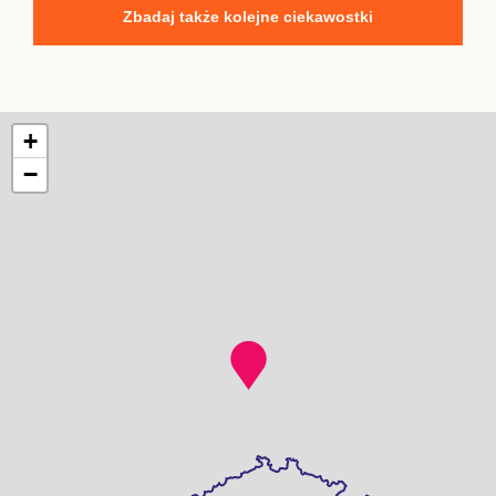
Zbadaj także kolejne ciekawostki
+
−