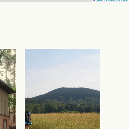
Leaflet
|
© Seznam.cz a.s. a další