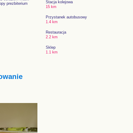
Stacja kolejowa
opy prezbiterium
15 km
Przystanek autobusowy
1.4 km
Restauracja
2.2 km
Sklep
1.1 km
owanie