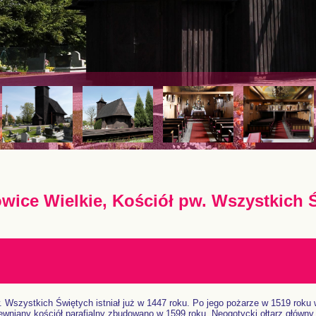
wice Wielkie, Kościół pw. Wszystkich 
. Wszystkich Świętych istniał już w 1447 roku. Po jego pożarze w 1519 roku
wniany kościół parafialny zbudowano w 1599 roku. Neogotycki ołtarz główny