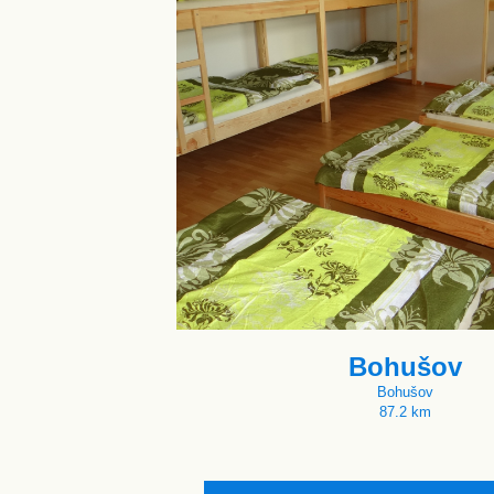
Bohušov
Bohušov
87.2 km