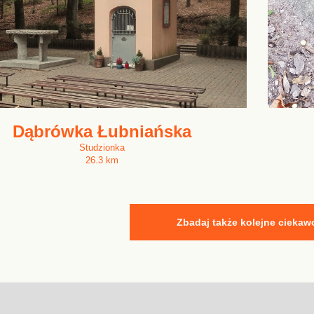
Dąbrówka Łubniańska
Studzionka
26.3 km
Zbadaj także kolejne ciekaw