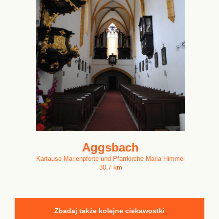
Aggsbach
Kartause Marienpforte und Pfarrkirche Maria Himmel
30.7 km
Zbadaj także kolejne ciekawostki