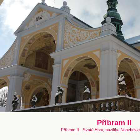
Příbram II
Příbram II - Svatá Hora, bazilika Nanebevz