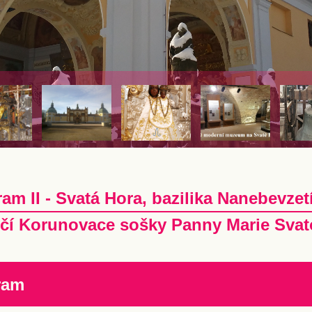
ram II - Svatá Hora, bazilika Nanebevze
čí Korunovace sošky Panny Marie Sva
ram