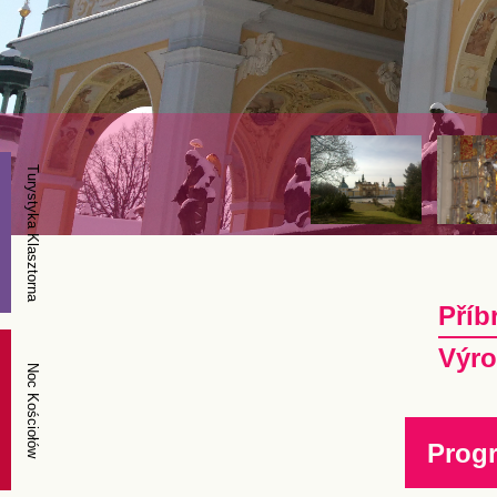
Turystyka Klasztorna
Příb
Výro
Noc Kościołów
Prog