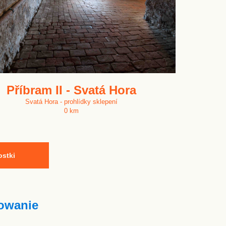
Příbram II - Svatá Hora
Svatá Hora - prohlídky sklepení
0 km
ostki
owanie