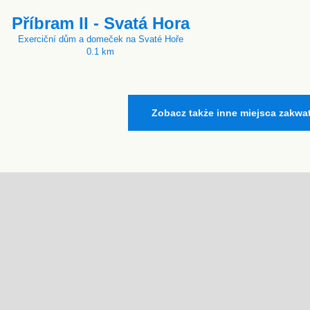
Příbram II - Svatá Hora
Exerciční dům a domeček na Svaté Hoře
0.1 km
Zobacz także inne miejsca zakwa