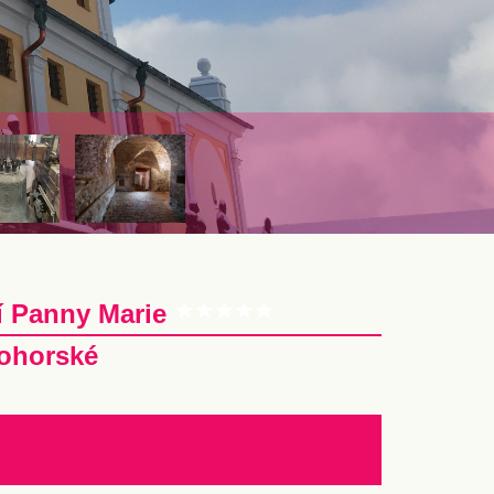
tí Panny Marie
tohorské