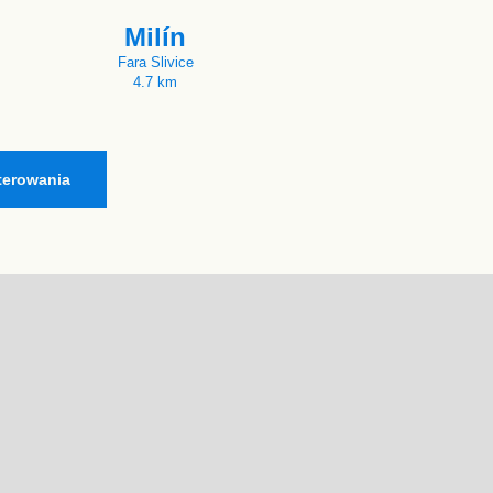
Milín
Fara Slivice
4.7 km
terowania