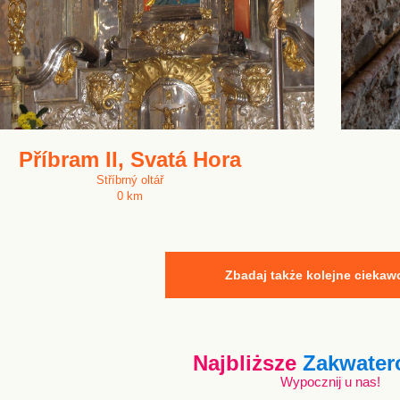
Příbram II, Svatá Hora
Stříbrný oltář
0 km
Zbadaj także kolejne ciekaw
Najbliższe
Zakwater
Wypocznij u nas!