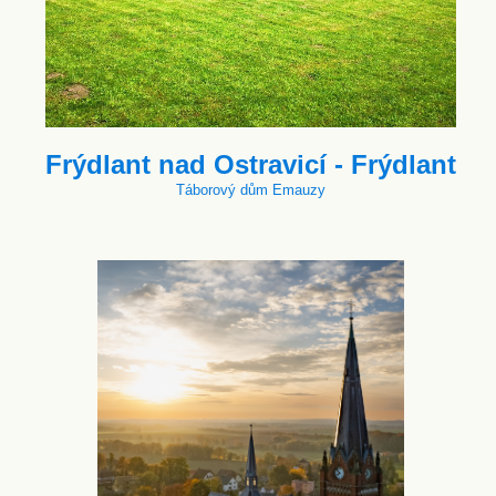
Frýdlant nad Ostravicí - Frýdlant
Táborový dům Emauzy