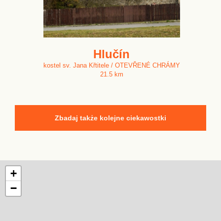
Hlučín
kostel sv. Jana Křtitele / OTEVŘENÉ CHRÁMY
21.5 km
Zbadaj także kolejne ciekawostki
+
−