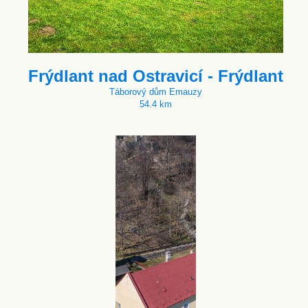
Frýdlant nad Ostravicí - Frýdlant
Táborový dům Emauzy
54.4 km