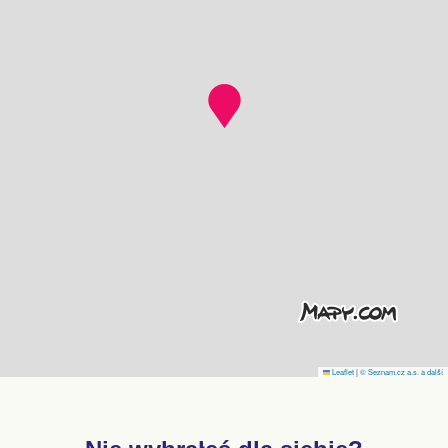
Leaflet
|
© Seznam.cz a.s. a další