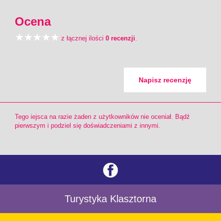
Ocena
z łącznej ilości
0 recenzji
.
Napisz recenzję
Tego iejsca na razie żaden z użytkowników nie oceniał. Bądź
pierwszym i podziel się doświadczeniami z innymi.
Turystyka Klasztorna