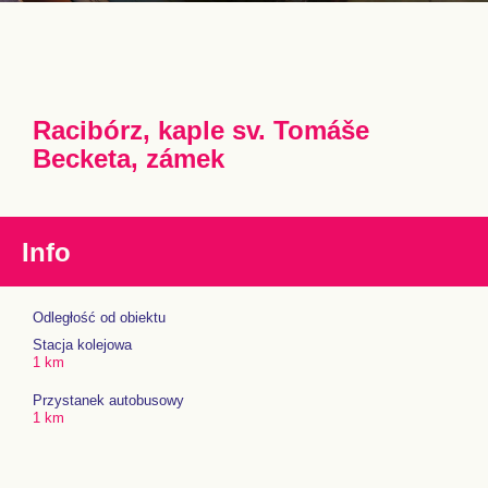
Racibórz, kaple sv. Tomáše
Becketa, zámek
Info
Odległość od obiektu
Stacja kolejowa
1 km
Przystanek autobusowy
1 km