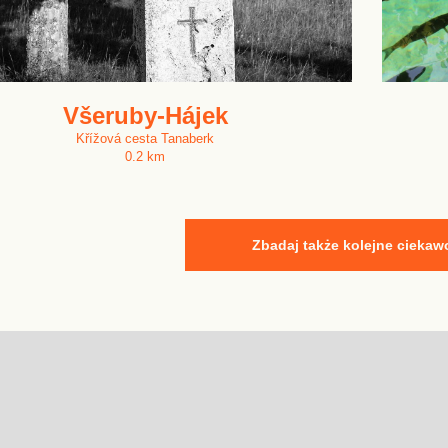
Všeruby-Hájek
Křížová cesta Tanaberk
0.2 km
Zbadaj także kolejne ciekaw