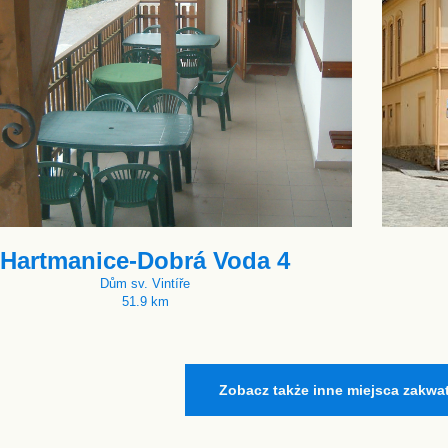
Hartmanice-Dobrá Voda 4
Dům sv. Vintíře
51.9 km
Zobacz także inne miejsca zakwa