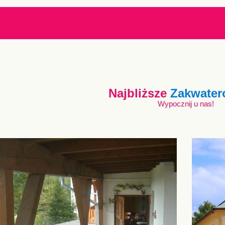
Najbliższe
Zakwater
Wypocznij u nas!