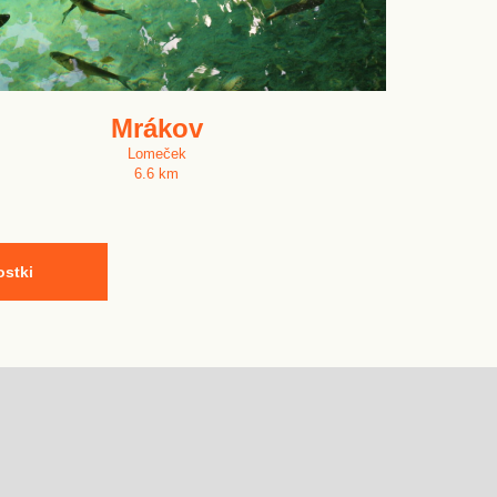
Mrákov
Lomeček
6.6 km
ostki