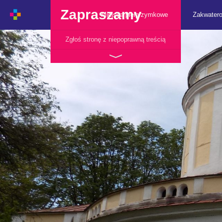
Zapraszamy
Miejsca pielgrzymkowe
Zakwater
Zgłoś stronę z niepoprawną treścią