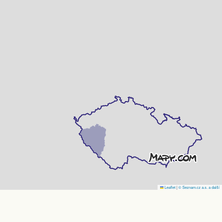
Leaflet
|
© Seznam.cz a.s. a další