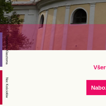
Turystyka Klasztorna
Všer
Noc Kościołów
Nabo