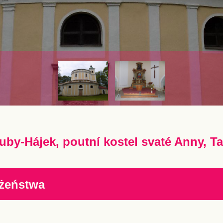
uby-Hájek, poutní kostel svaté Anny, T
żeństwa