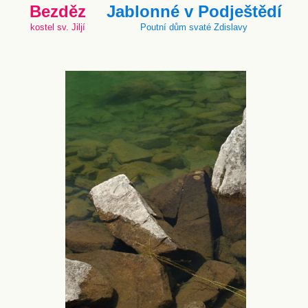
Bezděz
Jablonné v Podještědí
kostel sv. Jiljí
Poutní dům svaté Zdislavy