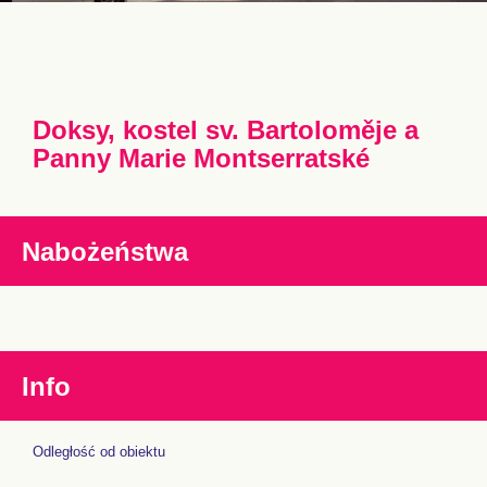
Doksy, kostel sv. Bartoloměje a
Panny Marie Montserratské
Nabożeństwa
Info
Odległość od obiektu