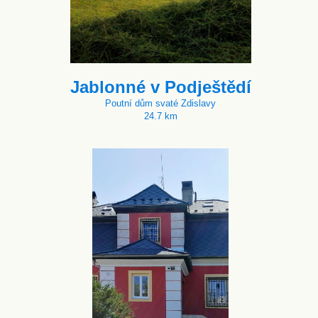
Jablonné v Podještědí
Poutní dům svaté Zdislavy
24.7 km