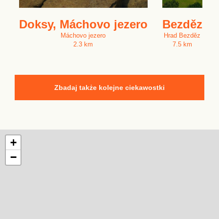
Doksy, Máchovo jezero
Bezděz
Máchovo jezero
Hrad Bezděz
2.3 km
7.5 km
Zbadaj także kolejne ciekawostki
+
−