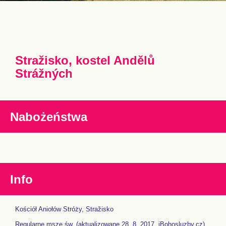
Stražisko, kostel Andělů
Strážných
Nabożeństwa
Info
Kościół Aniołów Stróży, Stražisko
Regularne msze św. (aktualizowane 28. 8. 2017, iBohosluzby.cz)