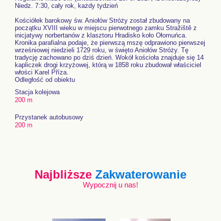
Niedz. 7:30, cały rok, każdy tydzień
Kościółek barokowy św. Aniołów Stróży został zbudowany na
początku XVIII wieku w miejscu pierwotnego zamku Stražiště z
inicjatywy norbertanów z klasztoru Hradisko koło Ołomuńca.
Kronika parafialna podaje, że pierwszą mszę odprawiono pierwszej
wrześniowej niedzieli 1729 roku, w święto Aniołów Stróży. Tę
tradycję zachowano po dziś dzień. Wokół kościoła znajduje się 14
kapliczek drogi krzyżowej, którą w 1858 roku zbudował właściciel
włości Karel Příza.
Odległość od obiektu
Stacja kolejowa
200 m
Przystanek autobusowy
200 m
Najbliższe
Zakwaterowanie
Wypocznij u nas!