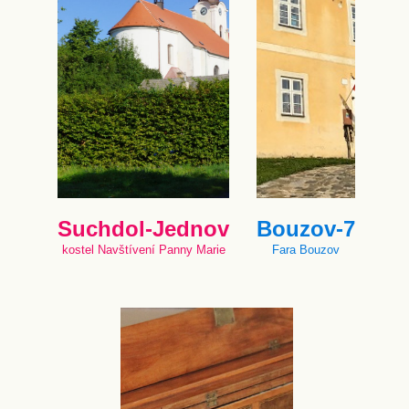
Suchdol-Jednov
Bouzov-7
kostel Navštívení Panny Marie
Fara Bouzov