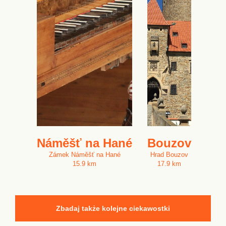
Náměšť na Hané
Bouzov
Zámek Náměšť na Hané
Hrad Bouzov
15.9 km
17.9 km
Zbadaj także kolejne ciekawostki