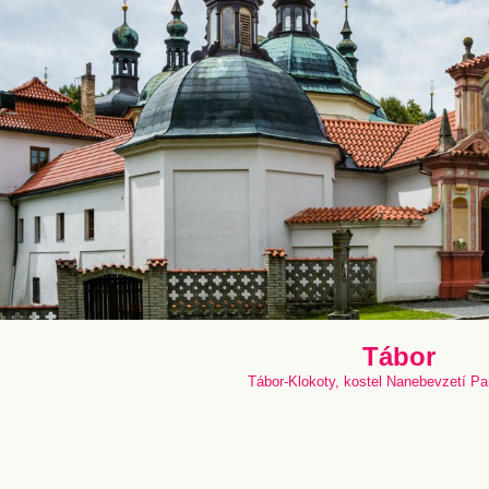
Tábor
Tábor-Klokoty, kostel Nanebevzetí P