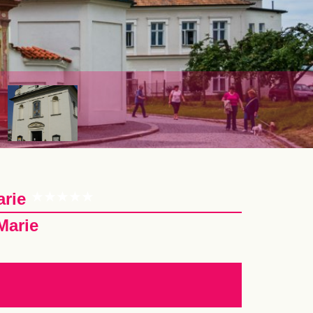
arie
Marie