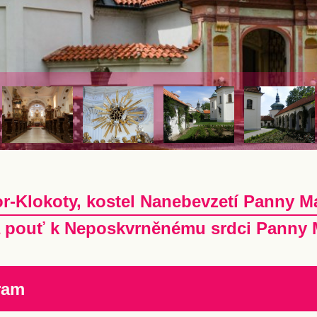
r-Klokoty, kostel Nanebevzetí Panny M
 pouť k Neposkvrněnému srdci Panny 
ram