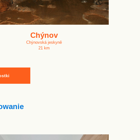
Chýnov
Chýnovská jeskyně
21 km
ostki
owanie