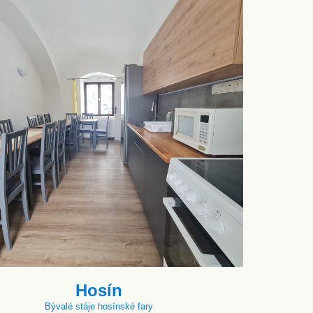
Hosín
Bývalé stáje hosínské fary