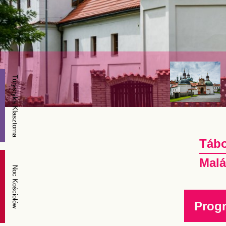
Turystyka Klasztorna
Tábo
Malá
Noc Kościołów
Prog