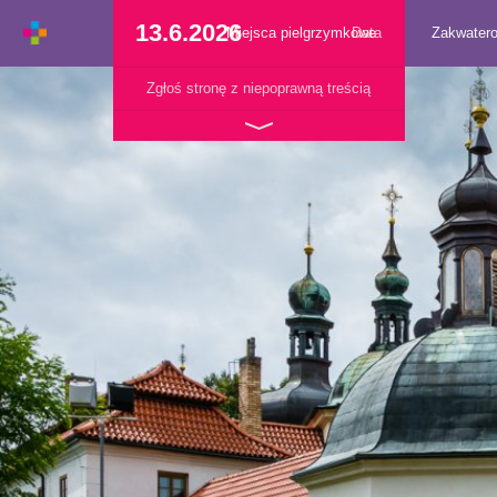
13.6.2026
Miejsca pielgrzymkowe
Data
Zakwater
Zgłoś stronę z niepoprawną treścią