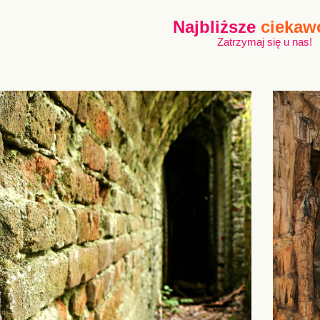
Najbliższe
ciekaw
Zatrzymaj się u nas!