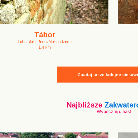
Tábor
Táborské středověké podzemí
1.4 km
Zbadaj także kolejne ciekaw
Najbliższe
Zakwater
Wypocznij u nas!