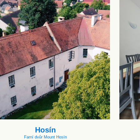
Hosín
Farní dvůr Mount Hosín