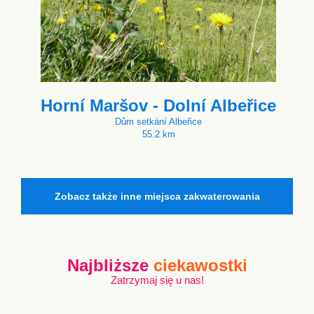
Horní Maršov - Dolní Albeřice
Dům setkání Albeřice
55.2 km
Zobacz także inne miejsca zakwaterowania
Najbliższe
ciekawostki
Zatrzymaj się u nas!