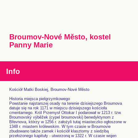
Broumov-Nové Město, kostel
Panny Marie
Info
Kościół Matki Boskiej, Broumov-Nové Město
Historia miejsca pielgrzymkowego
Powstanie najstarszej osady na terenie dzisiejszego Broumova
datuje się na rok 1171 w miejscu dzisiejszego kościoła
cmentarnego. Król Przemysł Ottokar I podarował w 1213 r. tzw.
Broumovský výběžek (cypel broumovski) benedyktynom z
Břevnova, którzy w 1256 r. założyli tutaj miasteczko ogłoszone w
1348 r. miastem królewskim. W tym czasie w Broumovie
zbudowano także zamek i kościół klasztorny z siedzibą
przełożonego kapituły - utworzoną w 1322 r. W czasie wojen