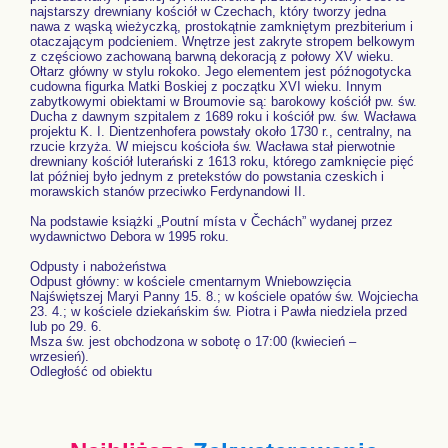
najstarszy drewniany kościół w Czechach, który tworzy jedna
nawa z wąską wieżyczką, prostokątnie zamkniętym prezbiterium i
otaczającym podcieniem. Wnętrze jest zakryte stropem belkowym
z częściowo zachowaną barwną dekoracją z połowy XV wieku.
Ołtarz główny w stylu rokoko. Jego elementem jest późnogotycka
cudowna figurka Matki Boskiej z początku XVI wieku. Innym
zabytkowymi obiektami w Broumovie są: barokowy kościół pw. św.
Ducha z dawnym szpitalem z 1689 roku i kościół pw. św. Wacława
projektu K. I. Dientzenhofera powstały około 1730 r., centralny, na
rzucie krzyża. W miejscu kościoła św. Wacława stał pierwotnie
drewniany kościół luterański z 1613 roku, którego zamknięcie pięć
lat później było jednym z pretekstów do powstania czeskich i
morawskich stanów przeciwko Ferdynandowi II.
Na podstawie książki „Poutní místa v Čechách” wydanej przez
wydawnictwo Debora w 1995 roku.
Odpusty i nabożeństwa
Odpust główny: w kościele cmentarnym Wniebowzięcia
Najświętszej Maryi Panny 15. 8.; w kościele opatów św. Wojciecha
23. 4.; w kościele dziekańskim św. Piotra i Pawła niedziela przed
lub po 29. 6.
Msza św. jest obchodzona w sobotę o 17:00 (kwiecień –
wrzesień).
Odległość od obiektu