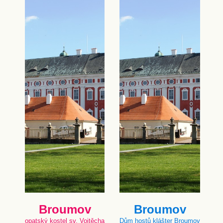
Broumov
Broumov
opatský kostel sv. Vojtěcha
Dům hostů klášter Broumov