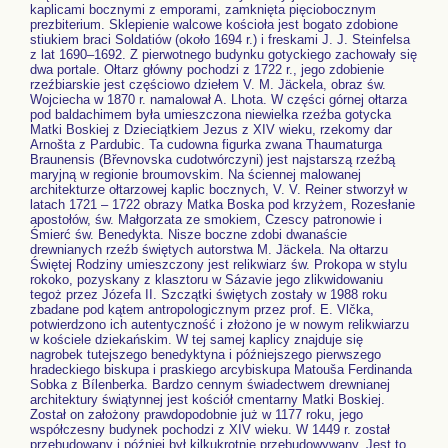
kaplicami bocznymi z emporami, zamknięta pięciobocznym
prezbiterium. Sklepienie walcowe kościoła jest bogato zdobione
stiukiem braci Soldatiów (około 1694 r.) i freskami J. J. Steinfelsa
z lat 1690–1692. Z pierwotnego budynku gotyckiego zachowały się
dwa portale. Ołtarz główny pochodzi z 1722 r., jego zdobienie
rzeźbiarskie jest częściowo dziełem V. M. Jäckela, obraz św.
Wojciecha w 1870 r. namalował A. Lhota. W części górnej ołtarza
pod baldachimem była umieszczona niewielka rzeźba gotycka
Matki Boskiej z Dzieciątkiem Jezus z XIV wieku, rzekomy dar
Arnošta z Pardubic. Ta cudowna figurka zwana Thaumaturga
Braunensis (Břevnovska cudotwórczyni) jest najstarszą rzeźbą
maryjną w regionie broumovskim. Na ściennej malowanej
architekturze ołtarzowej kaplic bocznych, V. V. Reiner stworzył w
latach 1721 – 1722 obrazy Matka Boska pod krzyżem, Rozesłanie
apostołów, św. Małgorzata ze smokiem, Czescy patronowie i
Śmierć św. Benedykta. Nisze boczne zdobi dwanaście
drewnianych rzeźb świętych autorstwa M. Jäckela. Na ołtarzu
Świętej Rodziny umieszczony jest relikwiarz św. Prokopa w stylu
rokoko, pozyskany z klasztoru w Sázavie jego zlikwidowaniu
tegoż przez Józefa II. Szczątki świętych zostały w 1988 roku
zbadane pod kątem antropologicznym przez prof. E. Vlčka,
potwierdzono ich autentyczność i złożono je w nowym relikwiarzu
w kościele dziekańskim. W tej samej kaplicy znajduje się
nagrobek tutejszego benedyktyna i późniejszego pierwszego
hradeckiego biskupa i praskiego arcybiskupa Matouša Ferdinanda
Sobka z Bílenberka. Bardzo cennym świadectwem drewnianej
architektury świątynnej jest kościół cmentarny Matki Boskiej.
Został on założony prawdopodobnie już w 1177 roku, jego
współczesny budynek pochodzi z XIV wieku. W 1449 r. został
przebudowany i później był kilkukrotnie przebudowywany. Jest to