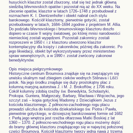
husyckich klasztor został zburzony, stał się też jednak główną
siedzibą břevnovskich opatów i pozostał nią aż do XX wieku. Na
zlecenie opatów, klasztor w latach 1726–1748 z przebudował z
rozmachem K. I. Dientzenhofer i obiekt nabrał cech stylu
barokowego. Kościół klasztorny, pierwotnie gotycki, został
przebudowany w latach, 1684–1694 zgodnie z projektem M. Allia.
Do podziału břevnovskiego i broumovskiego klasztoru doszło
dopiero w czasie II wojny światowej, po której mnisi narodowości
niemieckiej zostali wypędzeni. Pozostali zakonnicy zostali
rozproszeni w 1950 r. i z klasztoru utworzono klasztor
kontemplacyjny dla księży i zakonników, później dla zakonnic. Po
jego likwidacji, obiekt był wykorzystywany przez ministerstwo
spraw wewnętrznych, a w 1990 r. został zwrócony zakonowi
benedyktynów.
Opis miejsca pielgrzymkowego
Historyczne centrum Broumova znajduje się na zwężającym się
urwisku skalnym nad zbiegiem cieków wodnych Stěnava i Liščí
potok. Na jego środku znajduje się duży prostokątny plac z
kolumną maryjną autorstwa J. i M. J. Brokoffów, z 1706 roku.
Cokół kolumny zdobią rzeźby św. Benedykta, Scholastyki,
Prokopa. Guntera, Małgorzaty, Barbary, Wacława i Wojciecha, jego
szczyt zaś – kopia gotyckiej Madonny z Dzieciątkiem Jezus z
kościoła klasztornego. Z północno-zachodniego rogu placu
prowadzi uliczka do kościoła dziekańskiego św. Piotra i Pawła,
pierwotnie gotyckiego, w dzisiejszej barokizowanej formie od 1682
r. Perłą jego wnętrza jest rzeźba ołtarzowa Matki Boskiej z lat
1360 – 1370. Z północno-wschodniego rogu placu możemy dojść
do bramy głównej klasztoru znajdującego się w najwyżej położonej
części Broumova. Kościół klasztorny tworzy jedna nawa z trzema