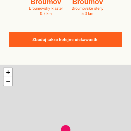
Broumov
Broumov
Broumovský klášter
Broumovské stěny
0.7 km
5.3 km
Zbadaj także kolejne ciekawostki
+
−