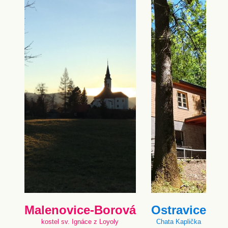
Malenovice-Borová
Ostravice
kostel sv. Ignáce z Loyoly
Chata Kaplička