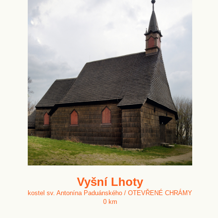
Vyšní Lhoty
kostel sv. Antonína Paduánského / OTEVŘENÉ CHRÁMY
0 km