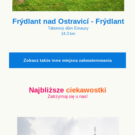
Frýdlant nad Ostravicí - Frýdlant
Táborový dům Emauzy
14.3 km
Zobacz także inne miejsca zakwaterowania
Najbliższe
ciekawostki
Zatrzymaj się u nas!