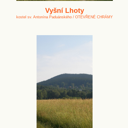
Vyšní Lhoty
kostel sv. Antonína Paduánského / OTEVŘENÉ CHRÁMY