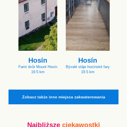
Hosín
Hosín
Farní dvůr Mount Hosín
Bývalé stáje hosínské fary
19.5 km
19.5 km
Zobacz także inne miejsca zakwaterowania
Najbliższe
ciekawostki