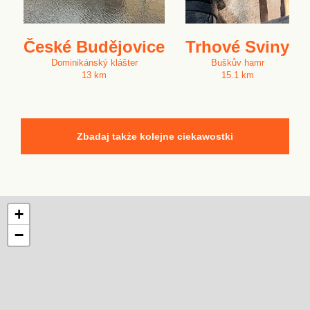
České Budějovice
Trhové Sviny
Dominikánský klášter
Buškův hamr
13 km
15.1 km
Zbadaj także kolejne ciekawostki
+
−