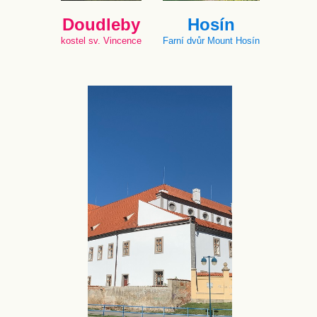
Doudleby
Hosín
kostel sv. Vincence
Farní dvůr Mount Hosín