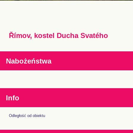
Římov, kostel Ducha Svatého
Nabożeństwa
Info
Odległość od obiektu