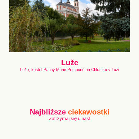
Luže
Luže, kostel Panny Marie Pomocné na Chlumku v Luži
Najbliższe
ciekawostki
Zatrzymaj się u nas!