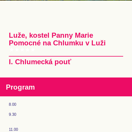
Luže, kostel Panny Marie
Pomocné na Chlumku v Luži
I. Chlumecká pouť
Program
8.00
9.30
11.00