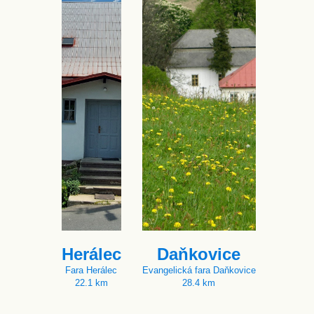
Herálec
Daňkovice
Fara Herálec
Evangelická fara Daňkovice
22.1 km
28.4 km