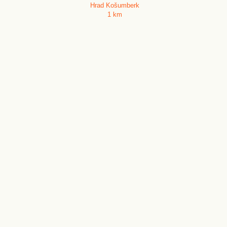
Hrad Košumberk
1 km