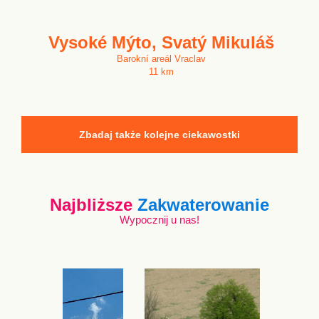
Vysoké Mýto, Svatý Mikuláš
Barokní areál Vraclav
11 km
Zbadaj także kolejne ciekawostki
Najbliższe
Zakwaterowanie
Wypocznij u nas!