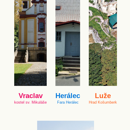
Vraclav
Herálec
Luže
kostel sv. Mikuláše
Fara Herálec
Hrad Košumberk