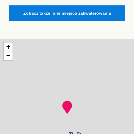
Zobacz także inne miejsca zakwaterowania
+
−