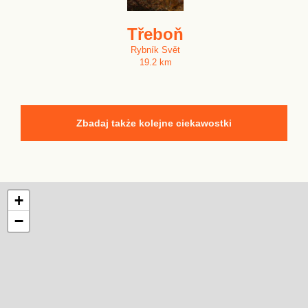
Třeboň
Rybník Svět
19.2 km
Zbadaj także kolejne ciekawostki
+
−