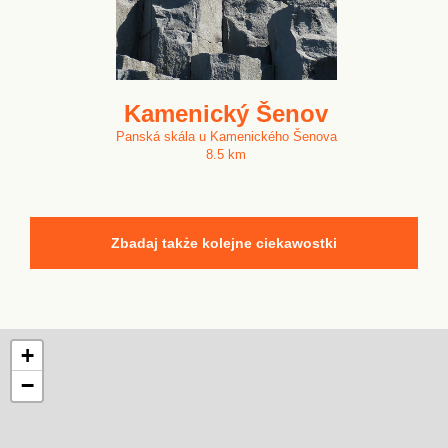
Kamenický Šenov
Panská skála u Kamenického Šenova
8.5 km
Zbadaj także kolejne ciekawostki
+
−