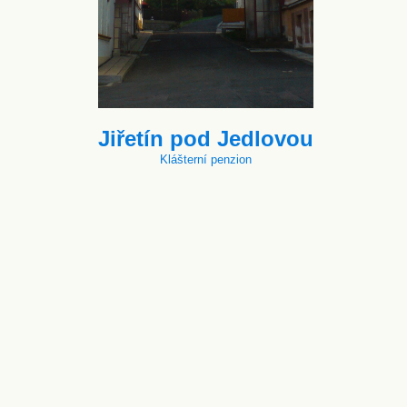
Jiřetín pod Jedlovou
Klášterní penzion