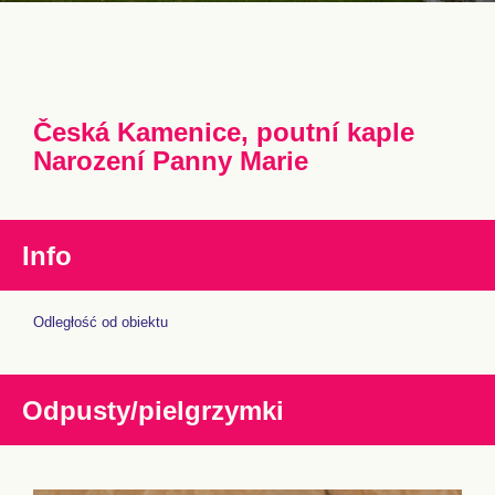
Česká Kamenice, poutní kaple
Narození Panny Marie
Info
Odległość od obiektu
Odpusty/pielgrzymki