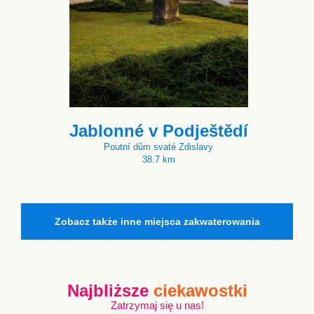
Jablonné v Podještědí
Poutní dům svaté Zdislavy
38.7 km
Zobacz także inne miejsca zakwaterowania
Najbliższe
ciekawostki
Zatrzymaj się u nas!