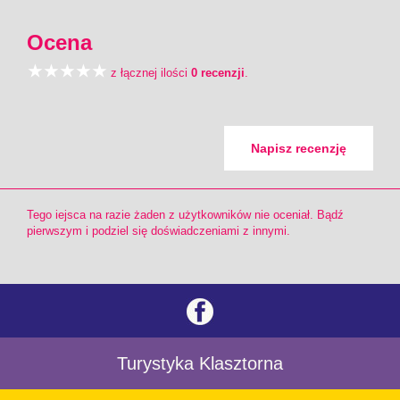
Ocena
z łącznej ilości
0 recenzji
.
Napisz recenzję
Tego iejsca na razie żaden z użytkowników nie oceniał. Bądź
pierwszym i podziel się doświadczeniami z innymi.
Turystyka Klasztorna