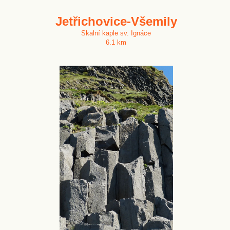
Jetřichovice-Všemily
Skalní kaple sv. Ignáce
6.1 km