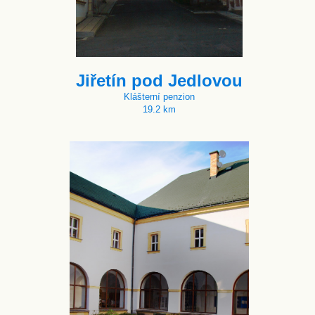
Jiřetín pod Jedlovou
Klášterní penzion
19.2 km