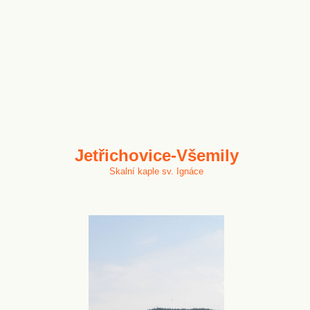
Jetřichovice-Všemily
Skalní kaple sv. Ignáce