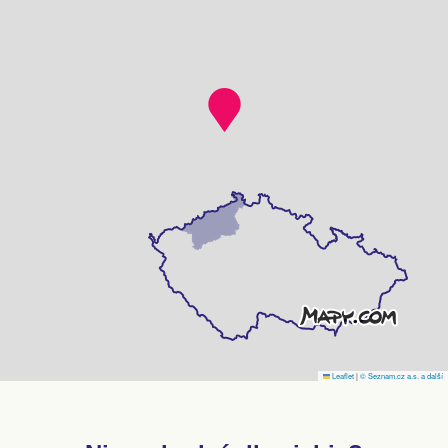
Leaflet
|
© Seznam.cz a.s. a další