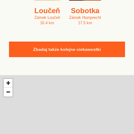
Loučeň
Sobotka
Zámek Loučeň
Zámek Humprecht
16.4 km
17.5 km
Zbadaj także kolejne ciekawostki
+
−