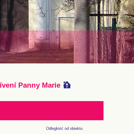
tívení Panny Marie
Odległość od obiektu