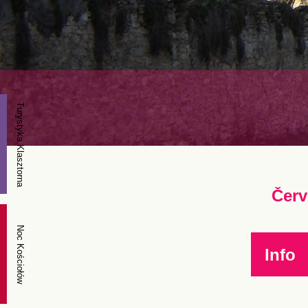
Turystyka Klasztorna
Červ
Noc Kościołów
Info