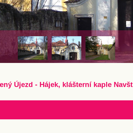
ený Újezd - Hájek, klášterní kaple Navš