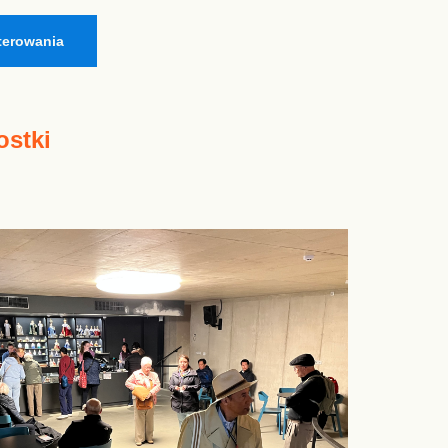
terowania
ostki