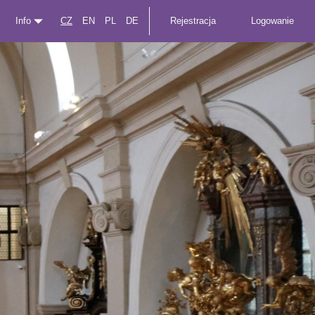
Info
CZ
EN
PL
DE
Rejestracja
Logowanie