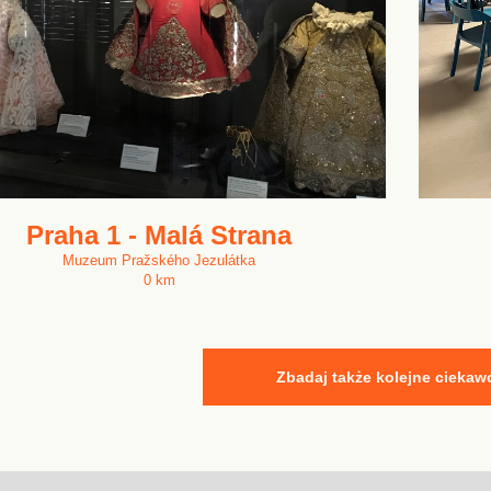
Praha 1 - Malá Strana
Muzeum Pražského Jezulátka
0 km
Zbadaj także kolejne ciekaw