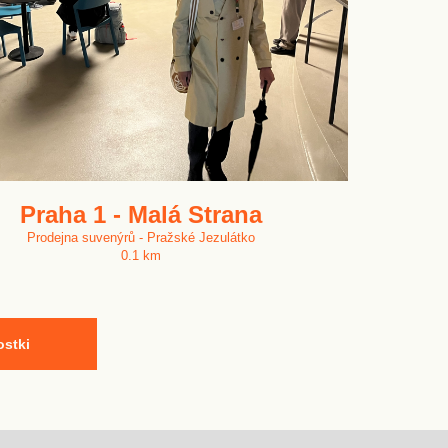
Praha 1 - Malá Strana
Prodejna suvenýrů - Pražské Jezulátko
0.1 km
ostki