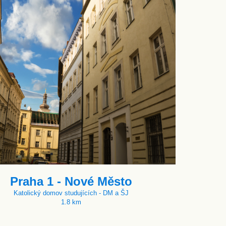
Praha 1 - Nové Město
Katolický domov studujících - DM a ŠJ
1.8 km