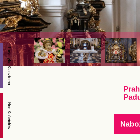
Turystyka Klasztorna
Prah
Padu
Noc Kościołów
Nabo