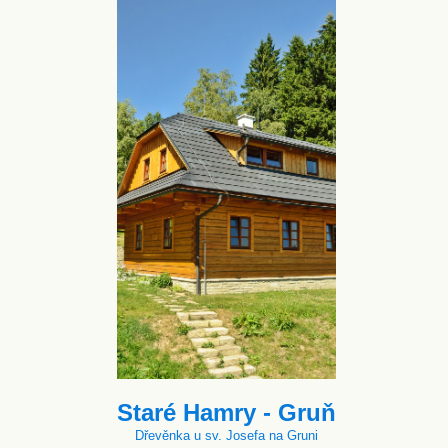
Staré Hamry - Gruň
Dřevěnka u sv. Josefa na Gruni