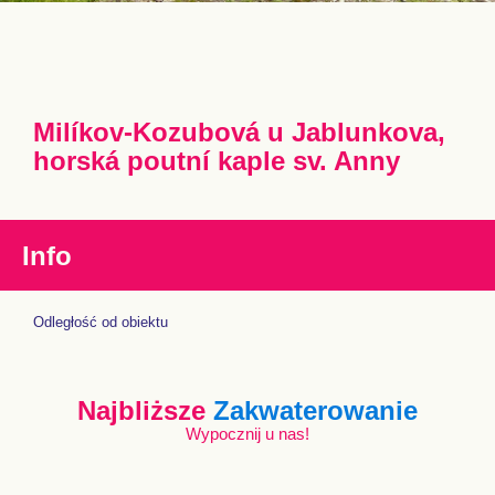
Milíkov-Kozubová u Jablunkova,
horská poutní kaple sv. Anny
Info
Odległość od obiektu
Najbliższe
Zakwaterowanie
Wypocznij u nas!