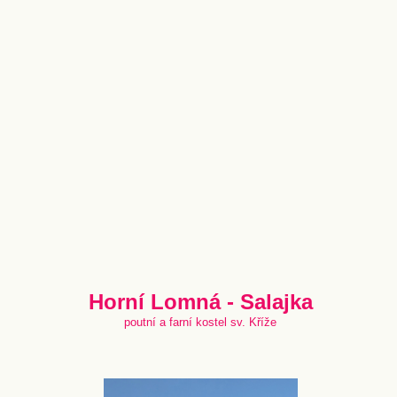
Horní Lomná - Salajka
poutní a farní kostel sv. Kříže