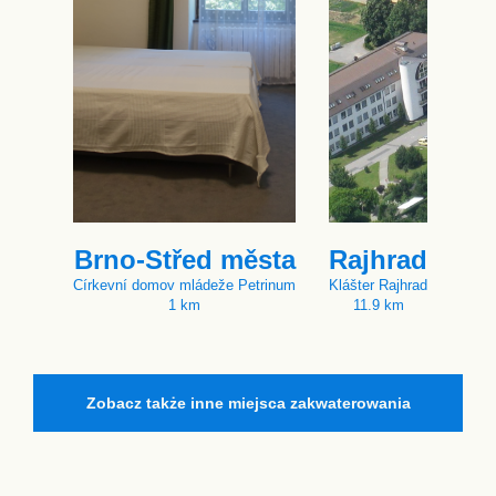
Brno-Střed města
Rajhrad
Církevní domov mládeže Petrinum
Klášter Rajhrad
1 km
11.9 km
Zobacz także inne miejsca zakwaterowania