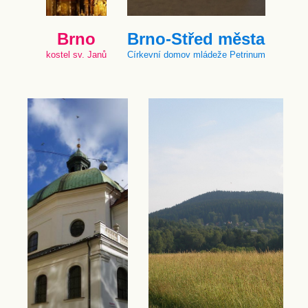
Brno
Brno-Střed města
kostel sv. Janů
Církevní domov mládeže Petrinum