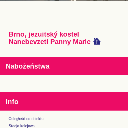
Brno, jezuitský kostel
Nanebevzetí Panny Marie
Nabożeństwa
Info
Odległość od obiektu
Stacja kolejowa