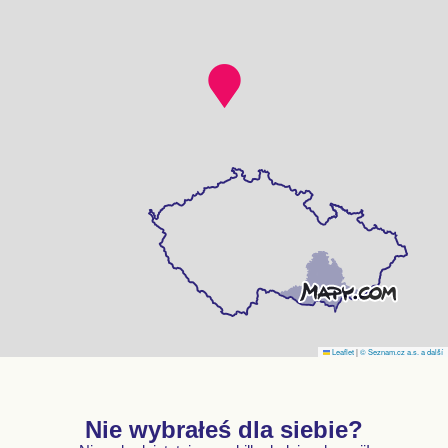
Leaflet
|
© Seznam.cz a.s. a další
Nie wybrałeś dla siebie?