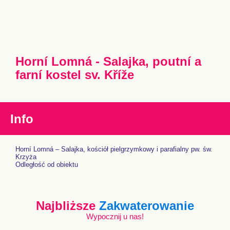
Horní Lomná - Salajka, poutní a
farní kostel sv. Kříže
Info
Horní Lomná – Salajka, kościół pielgrzymkowy i parafialny pw. św.
Krzyża
Odległość od obiektu
Najbliższe
Zakwaterowanie
Wypocznij u nas!