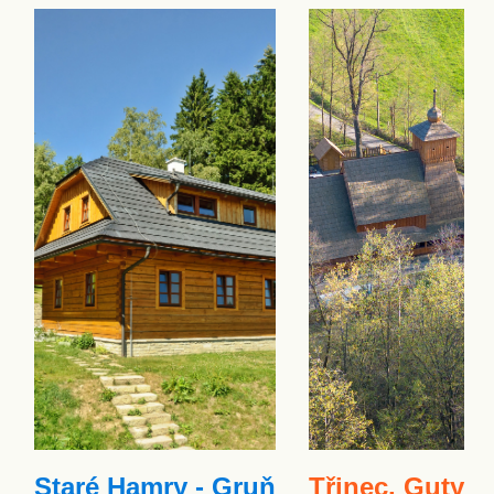
Staré Hamry - Gruň
Třinec, Guty