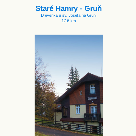
Staré Hamry - Gruň
Dřevěnka u sv. Josefa na Gruni
17.6 km