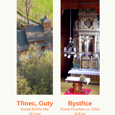
Třinec, Guty
Bystřice
Kostel Božího těla
Kostel Povýšení sv. Kříže
14.6 km
14.8 km