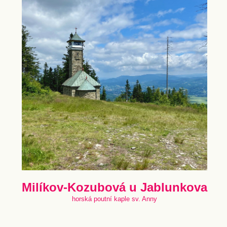
Milíkov-Kozubová u Jablunkova
horská poutní kaple sv. Anny