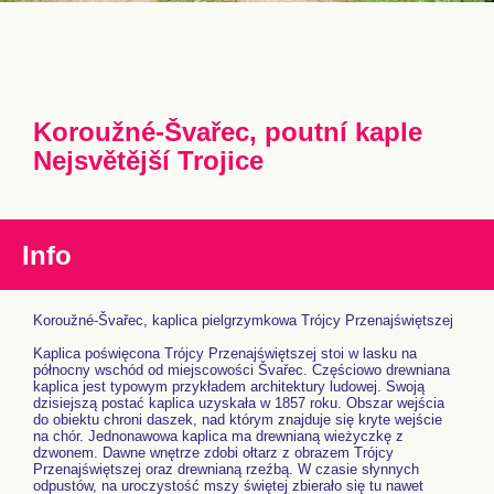
Koroužné-Švařec, poutní kaple
Nejsvětější Trojice
Info
Koroužné-Švařec, kaplica pielgrzymkowa Trójcy Przenajświętszej
Kaplica poświęcona Trójcy Przenajświętszej stoi w lasku na
północny wschód od miejscowości Švařec. Częściowo drewniana
kaplica jest typowym przykładem architektury ludowej. Swoją
dzisiejszą postać kaplica uzyskała w 1857 roku. Obszar wejścia
do obiektu chroni daszek, nad którym znajduje się kryte wejście
na chór. Jednonawowa kaplica ma drewnianą wieżyczkę z
dzwonem. Dawne wnętrze zdobi ołtarz z obrazem Trójcy
Przenajświętszej oraz drewnianą rzeźbą. W czasie słynnych
odpustów, na uroczystość mszy świętej zbierało się tu nawet