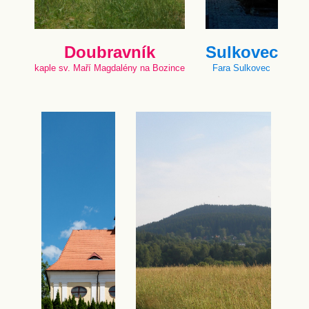
Doubravník
Sulkovec
kaple sv. Maří Magdalény na Bozince
Fara Sulkovec