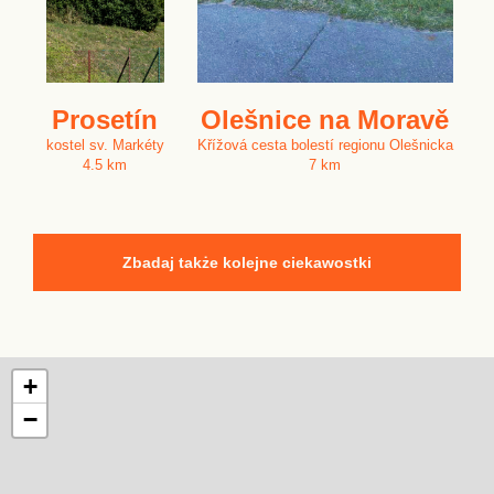
Prosetín
Olešnice na Moravě
kostel sv. Markéty
Křížová cesta bolestí regionu Olešnicka
4.5 km
7 km
Zbadaj także kolejne ciekawostki
+
−