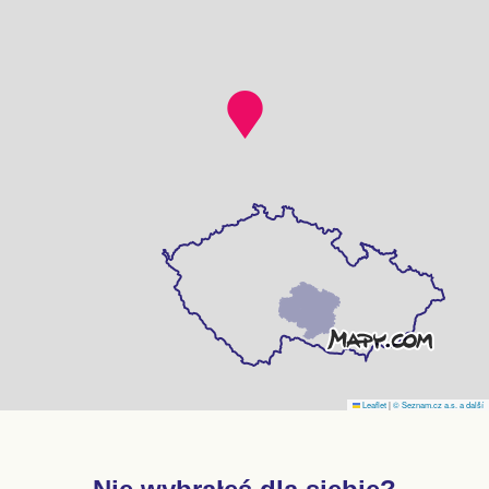
Leaflet
|
© Seznam.cz a.s. a další