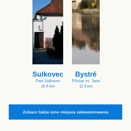
Sulkovec
Bystré
Fara Sulkovec
Přístav sv. Jana
10.4 km
11.4 km
Zobacz także inne miejsca zakwaterowania