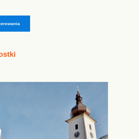
terowania
ostki