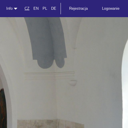
Info
CZ
EN
PL
DE
Rejestracja
Logowanie