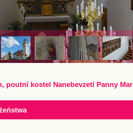
n, poutní kostel Nanebevzetí Panny Mar
żeństwa