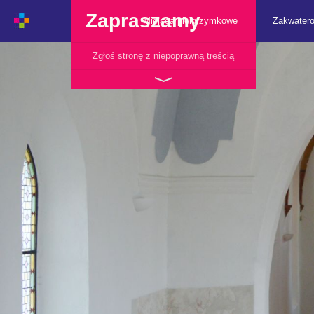
Zapraszamy
Miejsca pielgrzymkowe
Zakwater
Zgłoś stronę z niepoprawną treścią