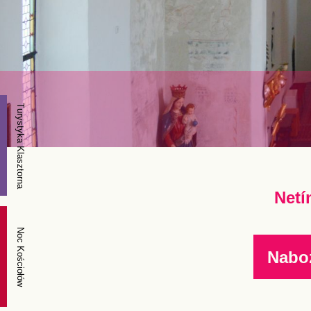
Turystyka Klasztorna
Netí
Noc Kościołów
Nabo