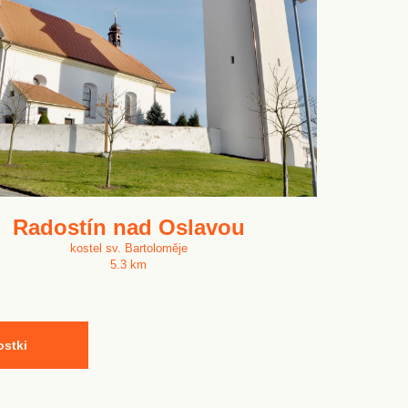
Radostín nad Oslavou
kostel sv. Bartoloměje
5.3 km
ostki