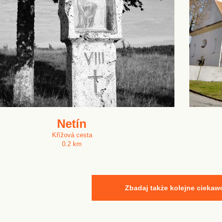
Netín
Křížová cesta
0.2 km
Zbadaj także kolejne ciekaw