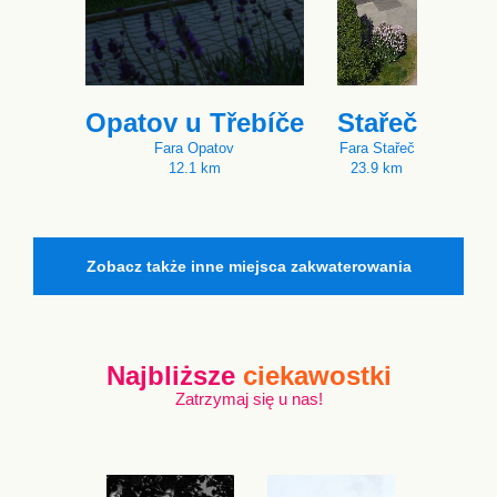
Opatov u Třebíče
Stařeč
Fara Opatov
Fara Stařeč
12.1 km
23.9 km
Zobacz także inne miejsca zakwaterowania
Najbliższe
ciekawostki
Zatrzymaj się u nas!