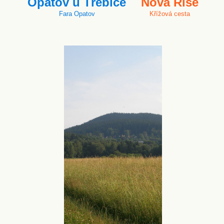
Opatov u Třebíče
Nová Říše
Fara Opatov
Křížová cesta