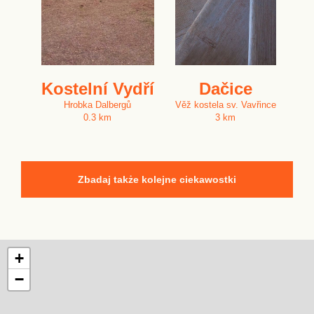
Kostelní Vydří
Dačice
Hrobka Dalbergů
Věž kostela sv. Vavřince
0.3 km
3 km
Zbadaj także kolejne ciekawostki
+
−