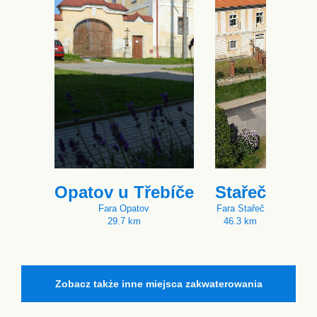
Opatov u Třebíče
Stařeč
Fara Opatov
Fara Stařeč
29.7 km
46.3 km
Zobacz także inne miejsca zakwaterowania