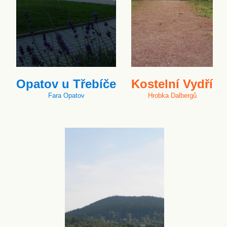
Opatov u Třebíče
Kostelní Vydří
Fara Opatov
Hrobka Dalbergů