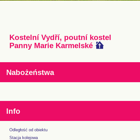
Kostelní Vydří, poutní kostel
Panny Marie Karmelské
Nabożeństwa
Info
Odległość od obiektu
Stacja kolejowa