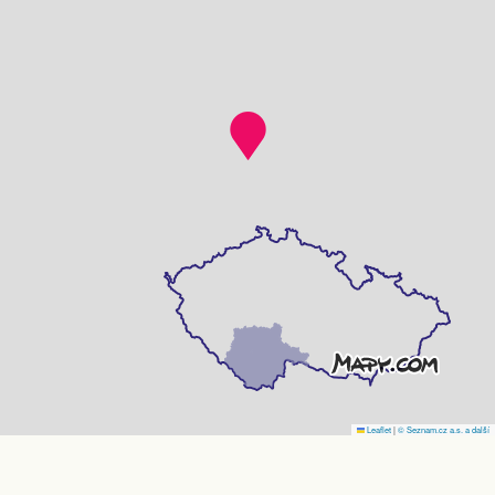
Leaflet
|
© Seznam.cz a.s. a další