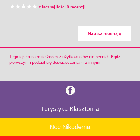
z łącznej ilości
0 recenzji
.
Napisz recenzję
Tego iejsca na razie żaden z użytkowników nie oceniał. Bądź
pierwszym i podziel się doświadczeniami z innymi.
Turystyka Klasztorna
Noc Nikodema