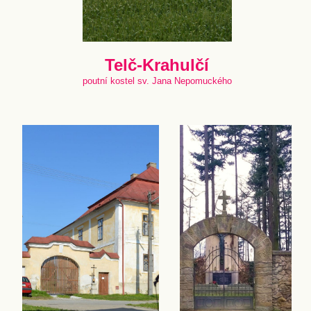
Telč-Krahulčí
poutní kostel sv. Jana Nepomuckého