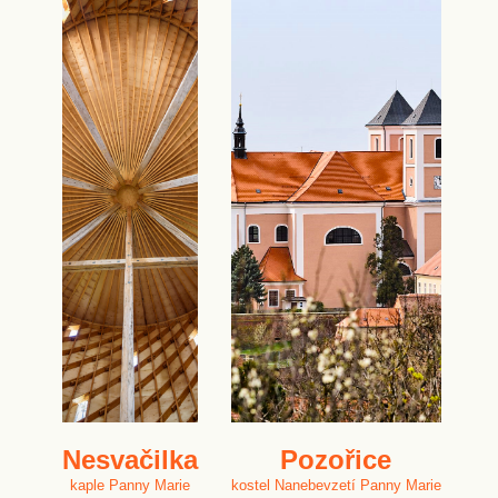
Nesvačilka
Pozořice
kaple Panny Marie
kostel Nanebevzetí Panny Marie