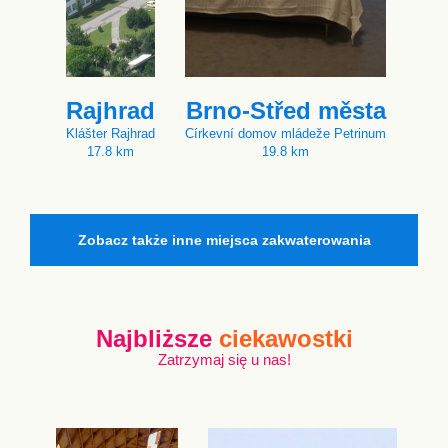
Rajhrad
Brno-Střed města
Klášter Rajhrad
Církevní domov mládeže Petrinum
17.8 km
19.8 km
Zobacz także inne miejsca zakwaterowania
Najbliższe
ciekawostki
Zatrzymaj się u nas!