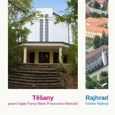
Těšany
Rajhrad
poutní kaple Panny Marie Pomocnice křesťanů
Klášter Rajhrad