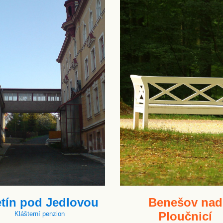
etín pod Jedlovou
Benešov nad
Ploučnicí
Klášterní penzion