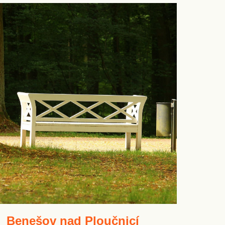
Benešov nad Ploučnicí