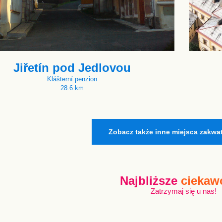
Jiřetín pod Jedlovou
Klášterní penzion
28.6 km
Zobacz także inne miejsca zakwa
Najbliższe
ciekaw
Zatrzymaj się u nas!