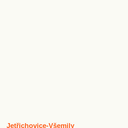
Jetřichovice-Všemily