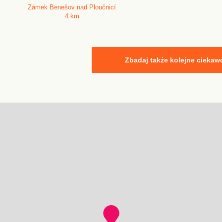
Zámek Benešov nad Ploučnicí
4 km
Zbadaj także kolejne ciekaw