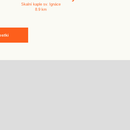
Skalní kaple sv. Ignáce
8.9 km
ostki