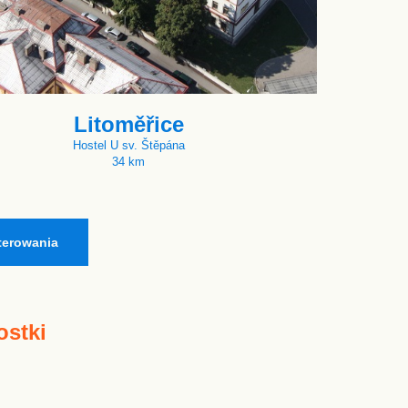
Litoměřice
Hostel U sv. Štěpána
34 km
terowania
ostki