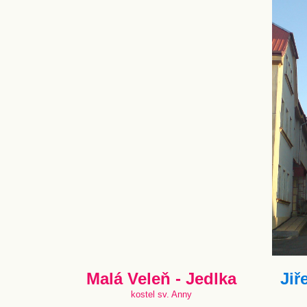
Malá Veleň - Jedlka
Jiř
kostel sv. Anny