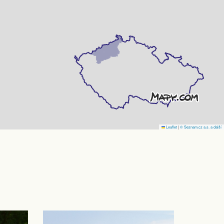
Leaflet
|
© Seznam.cz a.s. a další